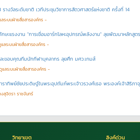
 รางวัลระดับชาติ เวทีประชุมวิชาการสัตวศาสตร์แห่งชาติ ครั้งที่ 14
ดูแลระบบฝ่ายสื่อสารองค์กร -
บทักษะแรงงาน "การเชื่อมอาร์กโลหะอุปกรณ์พลังงาน" ลุยพัฒนาหลักสู
้ดูแลระบบฝ่ายสื่อสารองค์กร -
และขอบคุณทีมนักกีฬาบุคลากร ลุยศึก มศว.เกมส์
ู้ดูแลระบบฝ่ายสื่อสารองค์กร -
ราทิพย์ชัยประดิษฐ์ในพระอุปถัมภ์พระเจ้าวรวงศ์เธอ พระองค์เจ้าสิริภาจุ
างสุจิตรา ราชจันทร์
วิทยาเขต
ลิงค์ด่วน