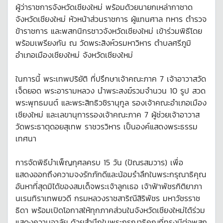
ผู้ว่าราชการจังหวัดเชียงใหม่ พร้อมด้วยนายกเหล่ากาชาด
จังหวัดเชียงใหม่ หัวหน้าส่วนราชการ ผู้แทนศาล ทหาร ตำรวจ
ข้าราชการ และพสกนิกรชาวจังหวัดเชียงใหม่ เข้าร่วมพิธีโดย
พร้อมเพรียงกัน ณ วัดพระสิงห์วรมหาวิหาร ตำบลศรีภูมิ
อำเภอเมืองเชียงใหม่ จังหวัดเชียงใหม่
ในการนี้ พระเทพปริยัติ ที่ปรึกษาเจ้าคณะภาค 7 เจ้าอาวาสวัด
เจ็ดยอด พระอารามหลวง นำพระสงฆ์รวมจำนวน 10 รูป สวด
พระพุทธมนต์ และพระสิทธิวชิรานุกูล รองเจ้าคณะอำเภอเมือง
เชียงใหม่ และเลขานุการรองเจ้าคณะภาค 7 ผู้ช่วยเจ้าอาวาส
วัดพระธาตุดอยสุเทพ ราชวรวิหาร เป็นองค์แสดงพระธรรม
เทศนา
การจัดพิธีบำเพ็ญกุศลครบ 15 วัน (ปัณรสมวาร) เพื่อ
แสดงออกถึงความจงรักภักดีและน้อมรำลึกในพระกรุณาธิคุณ
อันหาที่สุดมิได้ของสมเด็จพระเจ้าลูกเธอ เจ้าฟ้าพัชรกิติยาภา
นเรนทิราเทพยวดี กรมหลวงราชสาริณีสิริพัชร มหาวัชรราช
ธิดา พร้อมเปิดโอกาสให้ทุกภาคส่วนในจังหวัดเชียงใหม่ได้ร่วม
แสดงความอาลัย ด้วยสำนึกในพระกรุณาธิคุณที่ทรงมีต่อพสก