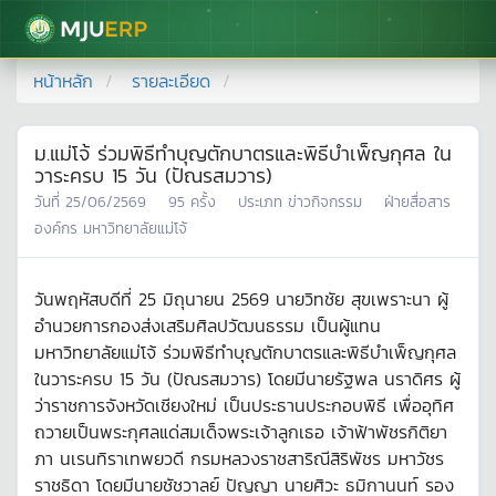
มหาวิทยาลัยแม่โจ้
หน้าหลัก
รายละเอียด
ม.แม่โจ้ ร่วมพิธีทำบุญตักบาตรและพิธีบำเพ็ญกุศล ใน
วาระครบ 15 วัน (ปัณรสมวาร)
วันที่
25/06/2569
95
ครั้ง
ประเภท
ข่าวกิจกรรม
ฝ่ายสื่อสาร
องค์กร มหาวิทยาลัยแม่โจ้
วันพฤหัสบดีที่ 25 มิถุนายน 2569 นายวิทชัย สุขเพราะนา ผู้
อำนวยการกองส่งเสริมศิลปวัฒนธรรม เป็นผู้แทน
มหาวิทยาลัยแม่โจ้ ร่วมพิธีทำบุญตักบาตรและพิธีบำเพ็ญกุศล
ในวาระครบ 15 วัน (ปัณรสมวาร) โดยมีนายรัฐพล นราดิศร ผู้
ว่าราชการจังหวัดเชียงใหม่ เป็นประธานประกอบพิธี เพื่ออุทิศ
ถวายเป็นพระกุศลแด่สมเด็จพระเจ้าลูกเธอ เจ้าฟ้าพัชรกิติยา
ภา นเรนทิราเทพยวดี กรมหลวงราชสาริณีสิริพัชร มหาวัชร
ราชธิดา โดยมีนายชัชวาลย์ ปัญญา นายศิวะ ธมิกานนท์ รอง