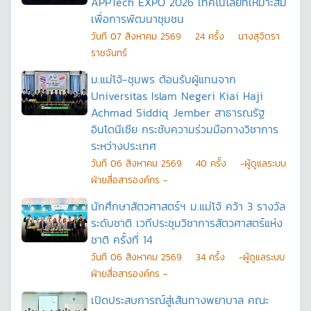
APPTech EXPO 2026 เทคโนโลยีที่เหมาะสม
เพื่อการพัฒนาชุมชน
วันที
07 สิงหาคม 2569
24
ครั้ง
นางสุจิตรา
ราชจันทร์
ม.แม่โจ้-ชุมพร ต้อนรับผู้แทนจาก
Universitas Islam Negeri Kiai Haji
Achmad Siddiq Jember สาธารณรัฐ
อินโดนีเซีย กระชับความร่วมมือทางวิชาการ
ระหว่างประเทศ
วันที
06 สิงหาคม 2569
40
ครั้ง
-ผู้ดูแลระบบ
ฝ่ายสื่อสารองค์กร -
นักศึกษาสัตวศาสตร์ฯ ม.แม่โจ้ คว้า 3 รางวัล
ระดับชาติ เวทีประชุมวิชาการสัตวศาสตร์แห่ง
ชาติ ครั้งที่ 14
วันที
06 สิงหาคม 2569
34
ครั้ง
-ผู้ดูแลระบบ
ฝ่ายสื่อสารองค์กร -
เปิดประสบการณ์สู่เส้นทางพยาบาล คณะ