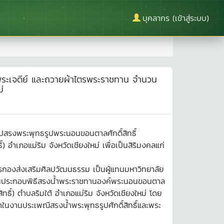
บุคลากร (เข้าสู่ระบบ)
ละพระเจดีย์ และถวายผ้าไตรพระราชทาน จำนวน
่
ปสรงพระพุทธรูปพระนอนขอนตาลศักดิ์สิทธิ์
 อำเภอแม่ริม จังหวัดเชียงใหม่ เพื่อเป็นสิริมงคลแก่
รกองส่งเสริมศิลปวัฒนธรรม เป็นผู้แทนมหาวิทยาลัย
นประธานประกอบพิธีสรงน้ำพระราชทานองค์พระนอนขอนตาล
ิทธิ์) ตำบลริมใต้ อำเภอแม่ริม จังหวัดเชียงใหม่ โดย
ในงานประเพณีสรงน้ำพระพุทธรูปศักดิ์สิทธิ์และพระ