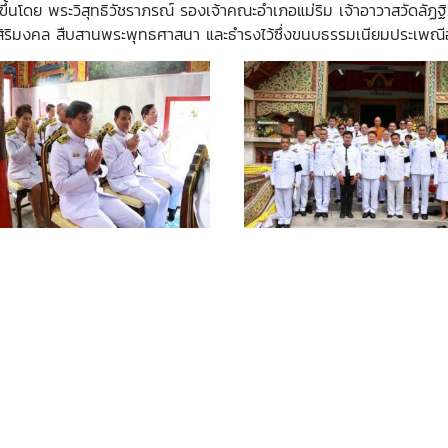
ดขึ้นโดย พระวิสุทธิวัชราภรณ์ รองเจ้าคณะอำเภอแม่ริม เจ้าอาวาสวัดลัฏฐ
็นสิริมงคล สืบสานพระพุทธศาสนา และธำรงไว้ซึ่งขนบธรรมเนียมประเพณ