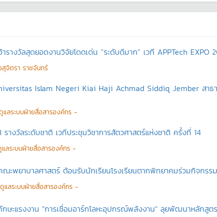
ว้ารางวัลสุดยอดงานวิจัยโดดเด่น “ระดับดีมาก” เวที APPTech EXPO 
สุจิตรา ราชจันทร์
 Universitas Islam Negeri Kiai Haji Achmad Siddiq Jember สาธาร
ู้ดูแลระบบฝ่ายสื่อสารองค์กร -
 รางวัลระดับชาติ เวทีประชุมวิชาการสัตวศาสตร์แห่งชาติ ครั้งที่ 14
้ดูแลระบบฝ่ายสื่อสารองค์กร -
คณะพยาบาลศาสตร์ ต้อนรับนักเรียนโรงเรียนตากพิทยาคมร่วมกิจกรรม
ู้ดูแลระบบฝ่ายสื่อสารองค์กร -
บทักษะแรงงาน "การเชื่อมอาร์กโลหะอุปกรณ์พลังงาน" ลุยพัฒนาหลักสู