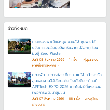
ข่าวทั้งหมด
กระทรวงพาณิชย์หนุน ม.แม่โจ้–ชุมพร ใช้
นวัตกรรมผลิตปุ๋ยอินทรีย์จากเปลือกทุเรียน
มุ่งสู่ Zero Waste
วันที
08 สิงหาคม 2569
1
ครั้ง
-ผู้ดูแลระบบ
ฝ่ายสื่อสารองค์กร -
คณะพัฒนาการท่องเที่ยว ม.แม่โจ้ คว้ารางวัล
สุดยอดงานวิจัยโดดเด่น “ระดับดีมาก” เวที
APPTech EXPO 2026 เทคโนโลยีที่เหมาะสม
เพื่อการพัฒนาชุมชน
วันที
07 สิงหาคม 2569
88
ครั้ง
นางสุจิตรา
ราชจันทร์