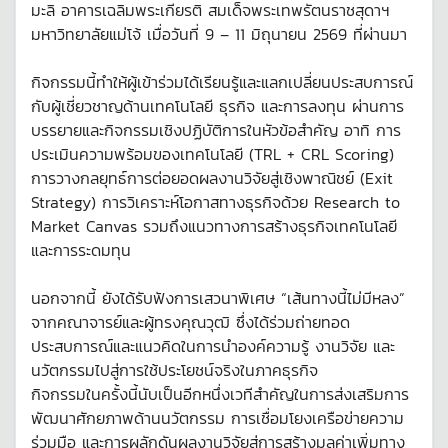
มะลิ อาคารเฉลิมพระเกียรติ สมเด็จพระเทพรัตนราชสุดาฯ
มหาวิทยาลัยแม่โจ้ เมื่อวันที่ 9 – 11 มิถุนายน 2569 ที่ผ่านมา
กิจกรรมนี้ทำให้ผู้เข้าร่วมได้เรียนรู้และแลกเปลี่ยนประสบการณ์
กับผู้เชี่ยวชาญด้านเทคโนโลยี ธุรกิจ และการลงทุน ผ่านการ
บรรยายและกิจกรรมเชิงปฏิบัติการในหัวข้อสำคัญ อาทิ การ
ประเมินความพร้อมของเทคโนโลยี (TRL + CRL Scoring)
การวางกลยุทธ์การต่อยอดผลงานวิจัยสู่เชิงพาณิชย์ (Exit
Strategy) การวิเคราะห์โอกาสทางธุรกิจด้วย Research to
Market Canvas รวมถึงแนวทางการสร้างธุรกิจเทคโนโลยี
และการระดมทุน
นอกจากนี้ ยังได้รับฟังการเสวนาพิเศษ “เส้นทางนี้ไม่มีหลง”
จากคณาจารย์และผู้ทรงคุณวุฒิ ซึ่งได้ร่วมถ่ายทอด
ประสบการณ์และแนวคิดในการนำองค์ความรู้ งานวิจัย และ
นวัตกรรมไปสู่การใช้ประโยชน์จริงในภาคธุรกิจ
กิจกรรมในครั้งนี้นับเป็นอีกหนึ่งเวทีสำคัญในการส่งเสริมการ
พัฒนาศักยภาพด้านนวัตกรรม การเชื่อมโยงเครือข่ายความ
ร่วมมือ และการผลักดันผลงานวิจัยสู่การสร้างมูลค่าเพิ่มทาง