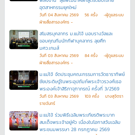
พลังงาน" ลุยพัฒนาหลักสูตรตอบโจทย์
อุตสาหกรรมยุคใหม่
วันที
04 สิงหาคม 2569
56
ครั้ง
-ผู้ดูแลระบบ
ฝ่ายสื่อสารองค์กร -
สโมสรบุคลากร ม.แม่โจ้ มอบรางวัลและ
ขอบคุณทีมนักกีฬาบุคลากร ลุยศึก
มศว.เกมส์
วันที
03 สิงหาคม 2569
84
ครั้ง
-ผู้ดูแลระบบ
ฝ่ายสื่อสารองค์กร -
ม.แม่โจ้ จัดประชุมคณะกรรมการวัดธาราทิพย์
ชัยประดิษฐ์ในพระอุปถัมภ์พระเจ้าวรวงศ์เธอ
พระองค์เจ้าสิริภาจุฑาภรณ์ ครั้งที่ 3/2569
วันที
03 สิงหาคม 2569
103
ครั้ง
นางสุจิตรา
ราชจันทร์
ม.แม่โจ้ ร่วมพิธีเฉลิมพระเกียรติพระบาท
สมเด็จพระเจ้าอยู่หัว เนื่องในโอกาสวันเฉลิม
พระชนมพรรษา 28 กรกฎาคม 2569