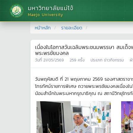
มหาวิทยาลัยแม่โจ้
Maejo University
หน้าหลัก
รายละเอียด
เนื่องในโอกาสวันเฉลิมพระชนมพรรษา สมเด็จพร
พระพรชัยมงคล
วันที่
21/05/2569
259
ครั้ง
ประเภท
ข่าวกิจกรรม
ฝ
วันพฤหัสบดี ที่ 21 พฤษภาคม 2569 รองศาสตราจารย์
โทรทัศน์รายการพิเศษ ถวายพระพรชัยมงคลเนื่องในโ
น้อมสำนึกในพระมหากรุณาธิคุณ ณ สถานีวิทยุโทรทัศ