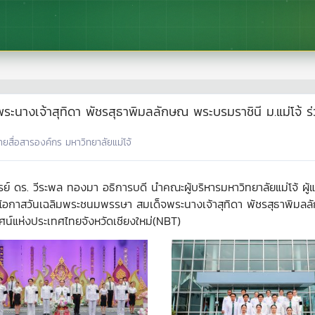
ะนางเจ้าสุทิดา พัชรสุธาพิมลลักษณ พระบรมราชินี ม.แม่โจ้ 
่ายสื่อสารองค์กร มหาวิทยาลัยแม่โจ้
 ดร. วีระพล ทองมา อธิการบดี นำคณะผู้บริหารมหาวิทยาลัยแม่โจ้ ผู้แ
อกาสวันเฉลิมพระชนมพรรษา สมเด็จพระนางเจ้าสุทิดา พัชรสุธาพิมลลั
น์แห่งประเทศไทยจังหวัดเชียงใหม่(NBT)