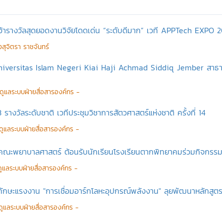
ว้ารางวัลสุดยอดงานวิจัยโดดเด่น “ระดับดีมาก” เวที APPTech EXPO 
สุจิตรา ราชจันทร์
 Universitas Islam Negeri Kiai Haji Achmad Siddiq Jember สาธาร
ู้ดูแลระบบฝ่ายสื่อสารองค์กร -
 รางวัลระดับชาติ เวทีประชุมวิชาการสัตวศาสตร์แห่งชาติ ครั้งที่ 14
ู้ดูแลระบบฝ่ายสื่อสารองค์กร -
คณะพยาบาลศาสตร์ ต้อนรับนักเรียนโรงเรียนตากพิทยาคมร่วมกิจกรรม
้ดูแลระบบฝ่ายสื่อสารองค์กร -
บทักษะแรงงาน "การเชื่อมอาร์กโลหะอุปกรณ์พลังงาน" ลุยพัฒนาหลักสู
้ดูแลระบบฝ่ายสื่อสารองค์กร -