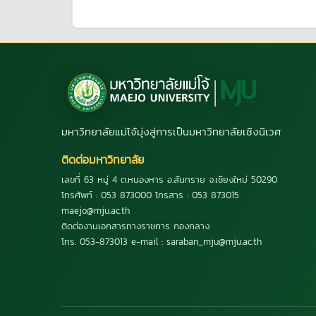
มหาวิทยาลัยแม่โจ้มุ่งสู่การเป็นมหาวิทยาลัยเชิงนิเวศ
ติดต่อมหาวิทยาลัย
เลขที่ 63 หมู่ 4 ต.หนองหาร อ.สันทราย จ.เชียงใหม่ 50290
โทรศัพท์ : 053 873000 โทรสาร : 053 873015
maejo@mju.ac.th
ติดต่องานเอกสารทางราชการ กองกลาง
โทร. 053-873013 e-mail : saraban_mju@mju.ac.th