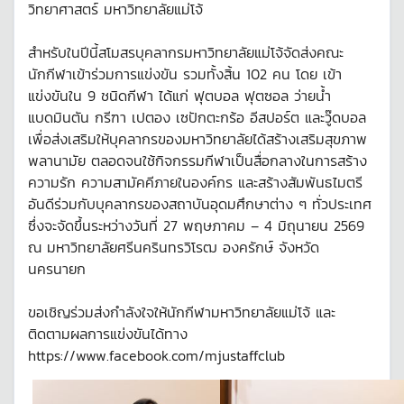
วิทยาศาสตร์ มหาวิทยาลัยแม่โจ้
สำหรับในปีนี้สโมสรบุคลากรมหาวิทยาลัยแม่โจ้จัดส่งคณะ
นักกีฬาเข้าร่วมการแข่งขัน รวมทั้งสิ้น 102 คน โดย เข้า
แข่งขันใน 9 ชนิดกีฬา ได้แก่ ฟุตบอล ฟุตซอล ว่ายน้ำ
แบดมินตัน กรีฑา เปตอง เซปักตะกร้อ อีสปอร์ต และวู๊ดบอล
เพื่อส่งเสริมให้บุคลากรของมหาวิทยาลัยได้สร้างเสริมสุขภาพ
พลานามัย ตลอดจนใช้กิจกรรมกีฬาเป็นสื่อกลางในการสร้าง
ความรัก ความสามัคคีภายในองค์กร และสร้างสัมพันธไมตรี
อันดีร่วมกับบุคลากรของสถาบันอุดมศึกษาต่าง ๆ ทั่วประเทศ
ซึ่งจะจัดขึ้นระหว่างวันที่ 27 พฤษภาคม – 4 มิถุนายน 2569
ณ มหาวิทยาลัยศรีนครินทรวิโรฒ องครักษ์ จังหวัด
นครนายก
ขอเชิญร่วมส่งกำลังใจให้นักกีฬามหาวิทยาลัยแม่โจ้ และ
ติดตามผลการแข่งขันได้ทาง
https://www.facebook.com/mjustaffclub