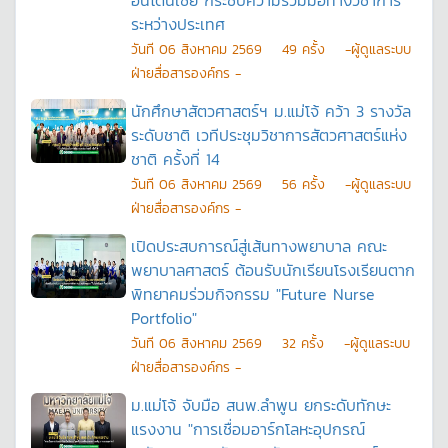
อินโดนีเซีย กระชับความร่วมมือทางวิชาการ
ระหว่างประเทศ
วันที
06 สิงหาคม 2569
49
ครั้ง
-ผู้ดูแลระบบ
ฝ่ายสื่อสารองค์กร -
นักศึกษาสัตวศาสตร์ฯ ม.แม่โจ้ คว้า 3 รางวัล
ระดับชาติ เวทีประชุมวิชาการสัตวศาสตร์แห่ง
ชาติ ครั้งที่ 14
วันที
06 สิงหาคม 2569
56
ครั้ง
-ผู้ดูแลระบบ
ฝ่ายสื่อสารองค์กร -
เปิดประสบการณ์สู่เส้นทางพยาบาล คณะ
พยาบาลศาสตร์ ต้อนรับนักเรียนโรงเรียนตาก
พิทยาคมร่วมกิจกรรม "Future Nurse
Portfolio"
วันที
06 สิงหาคม 2569
32
ครั้ง
-ผู้ดูแลระบบ
ฝ่ายสื่อสารองค์กร -
ม.แม่โจ้ จับมือ สนพ.ลำพูน ยกระดับทักษะ
แรงงาน "การเชื่อมอาร์กโลหะอุปกรณ์