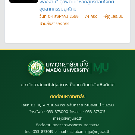
พลังงาน" ลุยพัฒนาหลักสูตรตอบโจทย์
อุตสาหกรรมยุคใหม่
วันที
04 สิงหาคม 2569
74
ครั้ง
-ผู้ดูแลระบบ
ฝ่ายสื่อสารองค์กร -
มหาวิทยาลัยแม่โจ้มุ่งสู่การเป็นมหาวิทยาลัยเชิงนิเวศ
ติดต่อมหาวิทยาลัย
เลขที่ 63 หมู่ 4 ต.หนองหาร อ.สันทราย จ.เชียงใหม่ 50290
โทรศัพท์ : 053 873000 โทรสาร : 053 873015
maejo@mju.ac.th
ติดต่องานเอกสารทางราชการ กองกลาง
โทร. 053-873013 e-mail : saraban_mju@mju.ac.th