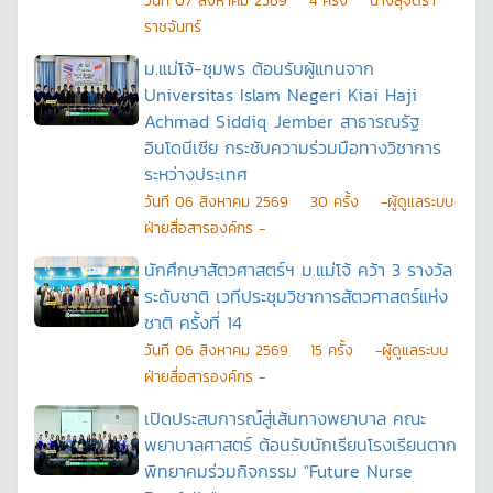
วันที
07 สิงหาคม 2569
4
ครั้ง
นางสุจิตรา
ราชจันทร์
ม.แม่โจ้-ชุมพร ต้อนรับผู้แทนจาก
Universitas Islam Negeri Kiai Haji
Achmad Siddiq Jember สาธารณรัฐ
อินโดนีเซีย กระชับความร่วมมือทางวิชาการ
ระหว่างประเทศ
วันที
06 สิงหาคม 2569
30
ครั้ง
-ผู้ดูแลระบบ
ฝ่ายสื่อสารองค์กร -
นักศึกษาสัตวศาสตร์ฯ ม.แม่โจ้ คว้า 3 รางวัล
ระดับชาติ เวทีประชุมวิชาการสัตวศาสตร์แห่ง
ชาติ ครั้งที่ 14
วันที
06 สิงหาคม 2569
15
ครั้ง
-ผู้ดูแลระบบ
ฝ่ายสื่อสารองค์กร -
เปิดประสบการณ์สู่เส้นทางพยาบาล คณะ
พยาบาลศาสตร์ ต้อนรับนักเรียนโรงเรียนตาก
พิทยาคมร่วมกิจกรรม "Future Nurse