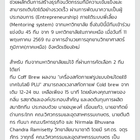
ช่วยผลักดันการสร้างธุรกิจนวัตกรรมที่มีความเข้มแข็งและ
สามารถเติบโตได้อย่างรวดเร็ว ผ่านการพัฒนาความเป็นผู้
ประกอบการ (Entrepreneurship) ภายใต้ระบบพี่เลี้ยง
(Mentoring system) จากมหาวิทยาลัย ซึ่งในปีนี้มีทีมเข้าร่วม
แข่งขัน 45 ทีม จาก 9 มหาวิทยาลัยในภาคเหนือ เมื่อวันที่ 11
พฤษภาคม 2569 ณ อาคารอำนวยการอุทยานวิทยาศาสตร์
ภูมิภาค(ภาคเหนือ) จังหวัดเชียงใหม่
สำหรับ ทีมจากมหาวิทยาลัยแม่โจ้ ที่ผ่านการคัดเลือก 2 ทีม
ได้แก่
ทีม Coff Brew ผลงาน "เครื่องสกัดกาแฟรูปแบบใหม่โดยใช้
เทคโนโลยี PLU" สามารถลดเวลาสกัดกาแฟ Cold brew จาก
เดิม 12-24 ชม. เหลือเพียง 15 นาที โดยยังคงคุณภาพของ
กลิ่น รสชาติและองค์ประกอบสำคัญ และลดต้นทุนการผลิต
สมาชิกทีม ประกอบด้วย นายอนุพงศ์ เขื่อนแก้ว, นายอาทิตย์
ด่านกระโทก คณะวิศวกรรมและอุตสาหกรรมเกษตร, นายตันติ
กร กันนา คณะบริหารธุรกิจ และ Nirmala Bhuvana
Chandra Ramisetty วิทยาลัยนานาชาติ โดยมี รศ.ดร. จตุร
ภัทร วาฤทธิ์ คณะวิศวกรรมและอุตสาหกรรมเกษตร เป็น