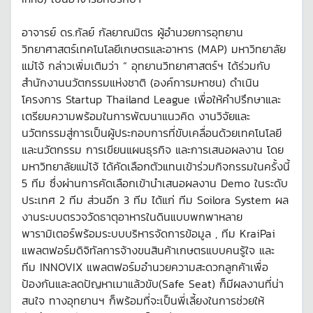
อาจารย์ ดร.กัลย์ กัลยาณมิตร ผู้อำนวยการอุทยาน
วิทยาศาสตร์เทคโนโลยีเกษตรและอาหาร (MAP) มหาวิทยาลัย
แม่โจ้ กล่าวเพิ่มเติมว่า “ อุทยานวิทยาศาสตร์ฯ ได้ร่วมกับ
สำนักงานนวัตกรรมแห่งชาติ (องค์การมหาชน) ดำเนิน
โครงการ Startup Thailand League เพื่อให้คำปรึกษาและ
เตรียมความพร้อมในการพัฒนาแนวคิด งานวิจัยและ
นวัตกรรมสู่การเป็นผู้ประกอบการที่ขับเคลื่อนด้วยเทคโนโลยี
และนวัตกรรม การเขียนแผนธุรกิจ และการเสนอผลงาน โดย
มหาวิทยาลัยแม่โจ้ ได้คัดเลือกตัวแทนเข้าร่วมกิจกรรมในครั้งนี้
5 ทีม ซึ่งผ่านการคัดเลือกเข้านำเสนอผลงาน Demo ในระดับ
ประเทศ 2 ทีม ส่วนอีก 3 ทีม ได้แก่ ทีม Soilora System ผล
งานระบบตรวจวัดธาตุอาหารในดินแบบพกพาหลาย
พารามิเตอร์พร้อมระบบบริหารจัดการข้อมูล , ทีม KraiPai
แพลตฟอร์มดิจิทัลการจ้างขนสินค้าเกษตรแบบคนรู้ใจ และ
ทีม INNOVIX แพลตฟอร์มอำนวยความสะดวกลูกค้าเพื่อ
ป้องกันและลดปัญหาเมาแล้วขับ(Safe Seat) ก็มีผลงานที่น่า
สนใจ ทางอุทยานฯ ก็พร้อมที่จะเป็นพี่เลี้ยงในการช่วยให้