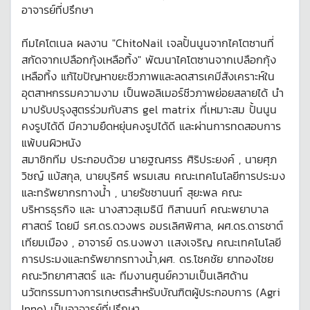
อาจารย์ที่ปรึกษา
ทีมไคโตเนล ผลงาน "ChitoNail เจลปั้นนูนจากไคโตซานที่
สกัดจากเปลือกกุ้งเหลือทิ้ง" พัฒนาไคโตซานจากเปลือกกุ้ง
เหลือทิ้ง แก้ไขปัญหาขยะชีวภาพและลดสารเคมีสังเคราะห์ใน
อุตสาหกรรมความงาม เป็นพอลิเมอร์ชีวภาพย่อยสลายได้ นำ
มาปรับปรุงสูตรร่วมกับสาร gel matrix ที่เหมาะสม ปั้นนูน
คงรูปได้ดี มีความยืดหยุ่นคงรูปได้ดี และผ่านการทดสอบการ
แพ้บนผิวหนัง
สมาชิกทีม ประกอบด้วย นายฐณศรร ศิริประยงค์ , นายศุภ
วิชญ์ แบ้สกุล, นายบุริศร์ พรมเสน คณะเทคโนโลยีการประมง
และทรัพยากรทางน้ำ , นายรัชชานนท์ สุยะพล คณะ
บริหารธุรกิจ และ นางสาวสุเมธินี ทิสานนท์ คณะพยาบาล
ศาสตร์ โดยมี รศ.ดร.ดวงพร อมรเลิศพิศาล, ผศ.ดร.ดารชาต์
เทียมเมือง , อาจารย์ ดร.นงพงา เเสงเจริญ คณะเทคโนโลยี
การประมงและทรัพยากรทางน้ำ,ผศ. ดร.โชคชัย ยาทองไชย
คณะวิทยาศาสตร์ และ ทีมงานศูนย์ความเป็นเลิศด้าน
นวัตกรรมทางการเกษตรสำหรับบัณฑิตผู้ประกอบการ (Agri
Inno) เป็นอาจารย์ที่ปรึกษา