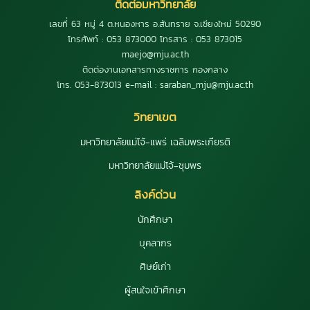
ติดต่อมหาวิทยาลัย
เลขที่ 63 หมู่ 4 ต.หนองหาร อ.สันทราย จ.เชียงใหม่ 50290
โทรศัพท์ : 053 873000 โทรสาร : 053 873015
maejo@mju.ac.th
ติดต่องานเอกสารทางราชการ กองกลาง
โทร. 053-873013 e-mail : saraban_mju@mju.ac.th
วิทยาเขต
มหาวิทยาลัยแม่โจ้-แพร่ เฉลิมพระเกียรติ
มหาวิทยาลัยแม่โจ้-ชุมพร
ลิงค์ด่วน
นักศึกษา
บุคลากร
ศิษย์เก่า
ผู้สนใจเข้าศึกษา