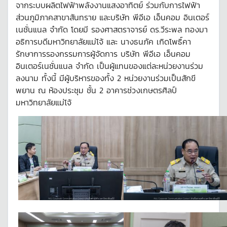
จากระบบผลิตไฟฟ้าพลังงานแสงอาทิตย์ ร่วมกับการไฟฟ้า
ส่วนภูมิภาคสาขาสันทราย และบริษัท พีอีเอ เอ็นคอม อินเตอร์
เนชั่นแนล จำกัด โดยมี รองศาสตราจารย์ ดร.วีระพล ทองมา
อธิการบดีมหาวิทยาลัยแม่โจ้ และ นางธนภัค เกิดโพธิ์คา
รักษาการรองกรรมการผู้จัดการ บริษัท พีอีเอ เอ็นคอม
อินเตอร์เนชั่นแนล จำกัด เป็นผู้แทนของแต่ละหน่วยงานร่วม
ลงนาม ทั้งนี้ มีผู้บริหารของทั้ง 2 หน่วยงานร่วมเป็นสักขี
พยาน ณ ห้องประชุม ชั้น 2 อาคารช่วงเกษตรศิลป์
มหาวิทยาลัยแม่โจ้