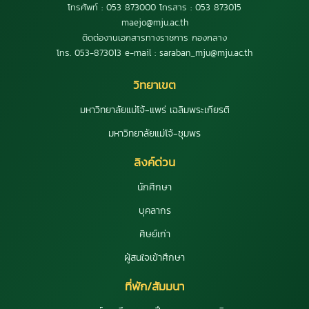
โทรศัพท์ : 053 873000 โทรสาร : 053 873015
maejo@mju.ac.th
ติดต่องานเอกสารทางราชการ กองกลาง
โทร. 053-873013 e-mail : saraban_mju@mju.ac.th
วิทยาเขต
มหาวิทยาลัยแม่โจ้-แพร่ เฉลิมพระเกียรติ
มหาวิทยาลัยแม่โจ้-ชุมพร
ลิงค์ด่วน
นักศึกษา
บุคลากร
ศิษย์เก่า
ผู้สนใจเข้าศึกษา
ที่พัก/สัมมนา