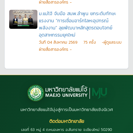
ฝ่ายสื่อสารองค์กร -
ม.แม่โจ้ จับมือ สนพ.ลำพูน ยกระดับทักษะ
แรงงาน "การเชื่อมอาร์กโลหะอุปกรณ์
พลังงาน" ลุยพัฒนาหลักสูตรตอบโจทย์
อุตสาหกรรมยุคใหม่
วันที
04 สิงหาคม 2569
75
ครั้ง
-ผู้ดูแลระบบ
ฝ่ายสื่อสารองค์กร -
มหาวิทยาลัยแม่โจ้มุ่งสู่การเป็นมหาวิทยาลัยเชิงนิเวศ
ติดต่อมหาวิทยาลัย
เลขที่ 63 หมู่ 4 ต.หนองหาร อ.สันทราย จ.เชียงใหม่ 50290