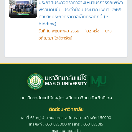
ประกาศประกวดราคาจ้างเหมาบริการรถไฟฟ้า
พร้อมคนขับ ประจำปีงบประมาณ พ.ศ. 2569
ด้วยวิธีประกวดราคาอิเล็กทรอนิกส์ (e-
bidding)
วันที
18 พฤษภาคม 2569
102
ครั้ง
นาง
อภิญญา โตสิตารัตน์
มหาวิทยาลัยแม่โจ้มุ่งสู่การเป็นมหาวิทยาลัยเชิงนิเวศ
ติดต่อมหาวิทยาลัย
เลขที่ 63 หมู่ 4 ต.หนองหาร อ.สันทราย จ.เชียงใหม่ 50290
โทรศัพท์ : 053 873000 โทรสาร : 053 873015
maejo@mju.ac.th