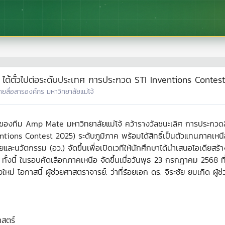
 ได้ตั๋วไปต่อระดับประเทศ การประกวด STI Inventions Contes
่ายสื่อสารองค์กร มหาวิทยาลัยแม่โจ้
ของทีม Amp Mate มหาวิทยาลัยแม่โจ้ คว้ารางวัลชนะเลิศ การประกวดส
tions Contest 2025) ระดับภูมิภาค พร้อมได้สิทธิ์เป็นตัวแทนภาคเหนือเ
และนวัตกรรม (อว.) จัดขึ้นเพื่อเปิดเวทีให้นักศึกษาได้นำเสนอไอเดียสร้
ั้งนี้ ในรอบคัดเลือกภาคเหนือ จัดขึ้นเมื่อวันพุธ 23 กรกฎาคม 2568 ท
่ โอกาสนี้ ผู้ช่วยศาสตราจารย์. ว่าที่ร้อยเอก ดร. จิระชัย ยมเกิด ผู้
าสตร์