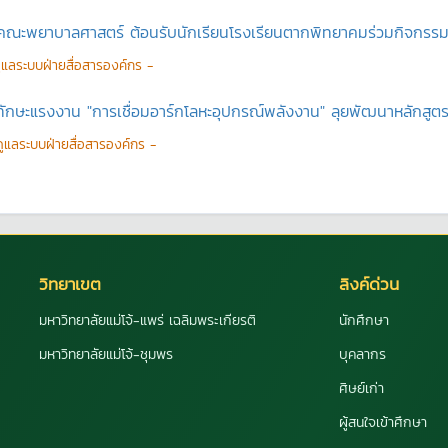
คณะพยาบาลศาสตร์ ต้อนรับนักเรียนโรงเรียนตากพิทยาคมร่วมกิจกรรม
ดูแลระบบฝ่ายสื่อสารองค์กร -
บทักษะแรงงาน "การเชื่อมอาร์กโลหะอุปกรณ์พลังงาน" ลุยพัฒนาหลักสู
้ดูแลระบบฝ่ายสื่อสารองค์กร -
วิทยาเขต
ลิงค์ด่วน
มหาวิทยาลัยแม่โจ้-แพร่ เฉลิมพระเกียรติ
นักศึกษา
มหาวิทยาลัยแม่โจ้-ชุมพร
บุคลากร
ศิษย์เก่า
ผู้สนใจเข้าศึกษา