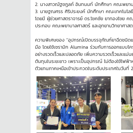
2. นางสาวณัฐชฏลภ์ อินทนนท์ นักศึกษา คณะพยา
3. นายฐณศรร ศิริประยงค์ นักศึกษา คณะเทคโนโล
โดยมี ผู้ช่วยศาสตราจารย์ ดร.โชคชัย ยาทองไชย คณ
ประกอบ คณะพยาบาลศาสตร์ และอุทยานวิทยาศาสตร์เท
ความพิเศษของ “อุปกรณ์เปิดบรรจุภัณฑ์ยาฉีดชนิดแ
มือ โดยใช้เซรามิก Alumina ร่วมกับการออกแบบโคร
อย่างรวดเร็วและปลอดภัย เพิ่มความรวดเร็วและแม่นย
ต้นทุนในระยะยาว เพราะเป็นอุปกรณ์ ไม่ต้องใช้ไฟฟ้าห
ตัวแทนภาคเหนือเข้าประกวดในระดับประเทศในวันที่