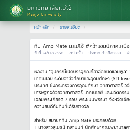
มหาวิทยาลัยแม่โจ้
Maejo University
หน้าหลัก
รายละเอียด
ทีม Amp Mate ม.แม่โจ้ #คว้าแชมป์ภาคเหนือ
วันที่
24/07/2568
261
ครั้ง
ประเภท
ข่าวกิจกรรม
ฝ
ผลงาน “อุปกรณ์เปิดบรรจุภัณฑ์ยาฉีดชนิดแอมพูล” 
เทคโนโลยี ระดับอาชีวศึกษาและอุดมศึกษา (STI Inven
ประเทศ ซึ่งกระทรวงการอุดมศึกษา วิทยาศาสตร์ วิจัย
เศรษฐกิจด้วยวิทยาศาสตร์ เทคโนโลยี และนวัตกรรม ท
เฉลิมพระเกียรติ 7 รอบ พระชนมพรรษา จังหวัดเชียงใหม
ความยินดีกับทีมที่ได้รับรางวัล
สำหรับ สมาชิกทีม Amp Mate ประกอบด้วย
1. นางสาวสุเมธินี ทิสานนท์ นักศึกษาคณะพยาบาลศ