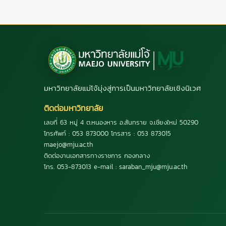
มหาวิทยาลัยแม่โจ้มุ่งสู่การเป็นมหาวิทยาลัยเชิงนิเวศ
ติดต่อมหาวิทยาลัย
เลขที่ 63 หมู่ 4 ต.หนองหาร อ.สันทราย จ.เชียงใหม่ 50290
โทรศัพท์ : 053 873000 โทรสาร : 053 873015
maejo@mju.ac.th
ติดต่องานเอกสารทางราชการ กองกลาง
โทร. 053-873013 e-mail : saraban_mju@mju.ac.th