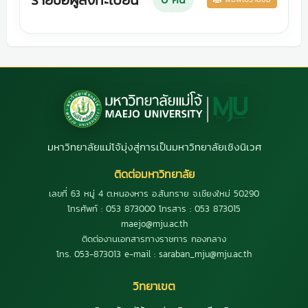
มหาวิทยาลัยแม่โจ้มุ่งสู่การเป็นมหาวิทยาลัยเชิงนิเวศ
ติดต่อมหาวิทยาลัย
เลขที่ 63 หมู่ 4 ต.หนองหาร อ.สันทราย จ.เชียงใหม่ 50290
โทรศัพท์ : 053 873000 โทรสาร : 053 873015
maejo@mju.ac.th
ติดต่องานเอกสารทางราชการ กองกลาง
โทร. 053-873013 e-mail : saraban_mju@mju.ac.th
วิทยาเขต