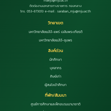
maejo@mju.ac.th
ติดต่องานเอกสารทางราชการ กองกลาง
โทร. 053-873013 e-mail : saraban_mju@mju.ac.th
วิทยาเขต
มหาวิทยาลัยแม่โจ้-แพร่ เฉลิมพระเกียรติ
มหาวิทยาลัยแม่โจ้-ชุมพร
ลิงค์ด่วน
นักศึกษา
บุคลากร
ศิษย์เก่า
ผู้สนใจเข้าศึกษา
ที่พัก/สัมมนา
ศูนย์การศึกษาและฝึกอบรมนานาชาติ