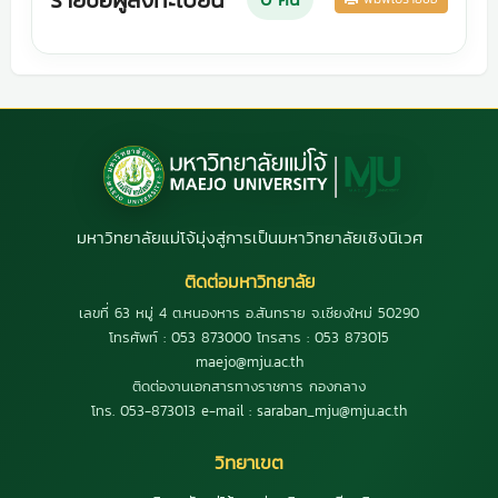
มหาวิทยาลัยแม่โจ้มุ่งสู่การเป็นมหาวิทยาลัยเชิงนิเวศ
ติดต่อมหาวิทยาลัย
เลขที่ 63 หมู่ 4 ต.หนองหาร อ.สันทราย จ.เชียงใหม่ 50290
โทรศัพท์ : 053 873000 โทรสาร : 053 873015
maejo@mju.ac.th
ติดต่องานเอกสารทางราชการ กองกลาง
โทร. 053-873013 e-mail : saraban_mju@mju.ac.th
วิทยาเขต