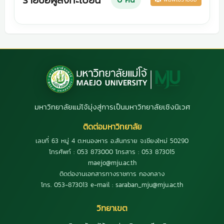
มหาวิทยาลัยแม่โจ้มุ่งสู่การเป็นมหาวิทยาลัยเชิงนิเวศ
ติดต่อมหาวิทยาลัย
เลขที่ 63 หมู่ 4 ต.หนองหาร อ.สันทราย จ.เชียงใหม่ 50290
โทรศัพท์ : 053 873000 โทรสาร : 053 873015
maejo@mju.ac.th
ติดต่องานเอกสารทางราชการ กองกลาง
โทร. 053-873013 e-mail : saraban_mju@mju.ac.th
วิทยาเขต