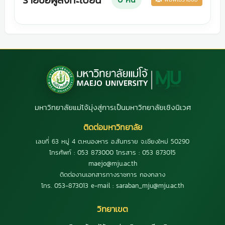
มหาวิทยาลัยแม่โจ้มุ่งสู่การเป็นมหาวิทยาลัยเชิงนิเวศ
ติดต่อมหาวิทยาลัย
เลขที่ 63 หมู่ 4 ต.หนองหาร อ.สันทราย จ.เชียงใหม่ 50290
โทรศัพท์ : 053 873000 โทรสาร : 053 873015
maejo@mju.ac.th
ติดต่องานเอกสารทางราชการ กองกลาง
โทร. 053-873013 e-mail : saraban_mju@mju.ac.th
วิทยาเขต