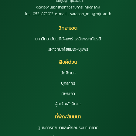
maejo@mju.ac.th
ติดต่องานเอกสารทางราชการ กองกลาง
โทร. 053-873013 e-mail : saraban_mju@mju.ac.th
วิทยาเขต
มหาวิทยาลัยแม่โจ้-แพร่ เฉลิมพระเกียรติ
มหาวิทยาลัยแม่โจ้-ชุมพร
ลิงค์ด่วน
นักศึกษา
บุคลากร
ศิษย์เก่า
ผู้สนใจเข้าศึกษา
ที่พัก/สัมมนา
ศูนย์การศึกษาและฝึกอบรมนานาชาติ