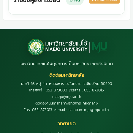
มหาวิทยาลัยแม่โจ้มุ่งสู่การเป็นมหาวิทยาลัยเชิงนิเวศ
ติดต่อมหาวิทยาลัย
เลขที่ 63 หมู่ 4 ต.หนองหาร อ.สันทราย จ.เชียงใหม่ 50290
โทรศัพท์ : 053 873000 โทรสาร : 053 873015
maejo@mju.ac.th
ติดต่องานเอกสารทางราชการ กองกลาง
โทร. 053-873013 e-mail : saraban_mju@mju.ac.th
วิทยาเขต