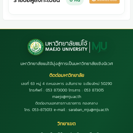
มหาวิทยาลัยแม่โจ้มุ่งสู่การเป็นมหาวิทยาลัยเชิงนิเวศ
ติดต่อมหาวิทยาลัย
เลขที่ 63 หมู่ 4 ต.หนองหาร อ.สันทราย จ.เชียงใหม่ 50290
โทรศัพท์ : 053 873000 โทรสาร : 053 873015
maejo@mju.ac.th
ติดต่องานเอกสารทางราชการ กองกลาง
โทร. 053-873013 e-mail : saraban_mju@mju.ac.th
วิทยาเขต