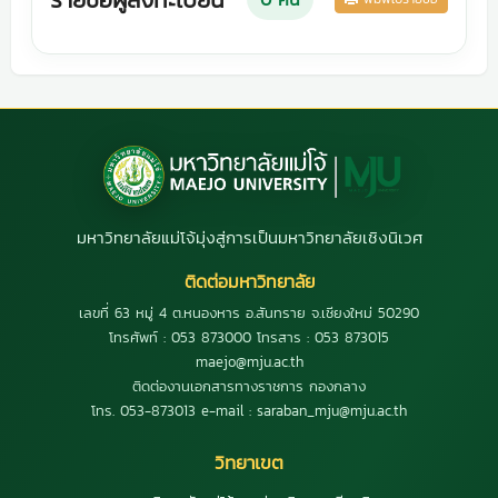
มหาวิทยาลัยแม่โจ้มุ่งสู่การเป็นมหาวิทยาลัยเชิงนิเวศ
ติดต่อมหาวิทยาลัย
เลขที่ 63 หมู่ 4 ต.หนองหาร อ.สันทราย จ.เชียงใหม่ 50290
โทรศัพท์ : 053 873000 โทรสาร : 053 873015
maejo@mju.ac.th
ติดต่องานเอกสารทางราชการ กองกลาง
โทร. 053-873013 e-mail : saraban_mju@mju.ac.th
วิทยาเขต