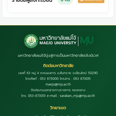
มหาวิทยาลัยแม่โจ้มุ่งสู่การเป็นมหาวิทยาลัยเชิงนิเวศ
ติดต่อมหาวิทยาลัย
เลขที่ 63 หมู่ 4 ต.หนองหาร อ.สันทราย จ.เชียงใหม่ 50290
โทรศัพท์ : 053 873000 โทรสาร : 053 873015
maejo@mju.ac.th
ติดต่องานเอกสารทางราชการ กองกลาง
โทร. 053-873013 e-mail : saraban_mju@mju.ac.th
วิทยาเขต