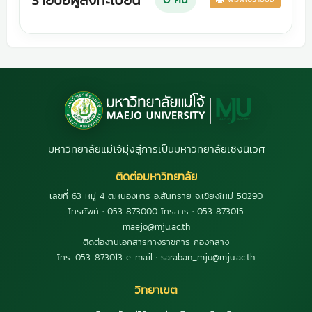
มหาวิทยาลัยแม่โจ้มุ่งสู่การเป็นมหาวิทยาลัยเชิงนิเวศ
ติดต่อมหาวิทยาลัย
เลขที่ 63 หมู่ 4 ต.หนองหาร อ.สันทราย จ.เชียงใหม่ 50290
โทรศัพท์ : 053 873000 โทรสาร : 053 873015
maejo@mju.ac.th
ติดต่องานเอกสารทางราชการ กองกลาง
โทร. 053-873013 e-mail : saraban_mju@mju.ac.th
วิทยาเขต