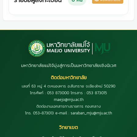
มหาวิทยาลัยแม่โจ้มุ่งสู่การเป็นมหาวิทยาลัยเชิงนิเวศ
ติดต่อมหาวิทยาลัย
เลขที่ 63 หมู่ 4 ต.หนองหาร อ.สันทราย จ.เชียงใหม่ 50290
โทรศัพท์ : 053 873000 โทรสาร : 053 873015
maejo@mju.ac.th
ติดต่องานเอกสารทางราชการ กองกลาง
โทร. 053-873013 e-mail : saraban_mju@mju.ac.th
วิทยาเขต