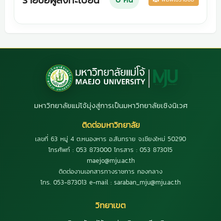
มหาวิทยาลัยแม่โจ้มุ่งสู่การเป็นมหาวิทยาลัยเชิงนิเวศ
ติดต่อมหาวิทยาลัย
เลขที่ 63 หมู่ 4 ต.หนองหาร อ.สันทราย จ.เชียงใหม่ 50290
โทรศัพท์ : 053 873000 โทรสาร : 053 873015
maejo@mju.ac.th
ติดต่องานเอกสารทางราชการ กองกลาง
โทร. 053-873013 e-mail : saraban_mju@mju.ac.th
วิทยาเขต