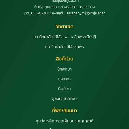
maejo@mju.ac.th
ติดต่องานเอกสารทางราชการ กองกลาง
โทร. 053-873013 e-mail : saraban_mju@mju.ac.th
วิทยาเขต
มหาวิทยาลัยแม่โจ้-แพร่ เฉลิมพระเกียรติ
มหาวิทยาลัยแม่โจ้-ชุมพร
ลิงค์ด่วน
นักศึกษา
บุคลากร
ศิษย์เก่า
ผู้สนใจเข้าศึกษา
ที่พัก/สัมมนา
ศูนย์การศึกษาและฝึกอบรมนานาชาติ