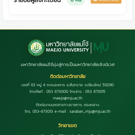
มหาวิทยาลัยแม่โจ้มุ่งสู่การเป็นมหาวิทยาลัยเชิงนิเวศ
ติดต่อมหาวิทยาลัย
เลขที่ 63 หมู่ 4 ต.หนองหาร อ.สันทราย จ.เชียงใหม่ 50290
โทรศัพท์ : 053 873000 โทรสาร : 053 873015
maejo@mju.ac.th
ติดต่องานเอกสารทางราชการ กองกลาง
โทร. 053-873013 e-mail : saraban_mju@mju.ac.th
วิทยาเขต