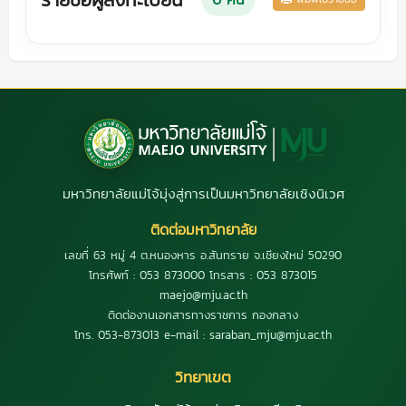
มหาวิทยาลัยแม่โจ้มุ่งสู่การเป็นมหาวิทยาลัยเชิงนิเวศ
ติดต่อมหาวิทยาลัย
เลขที่ 63 หมู่ 4 ต.หนองหาร อ.สันทราย จ.เชียงใหม่ 50290
โทรศัพท์ : 053 873000 โทรสาร : 053 873015
maejo@mju.ac.th
ติดต่องานเอกสารทางราชการ กองกลาง
โทร. 053-873013 e-mail : saraban_mju@mju.ac.th
วิทยาเขต