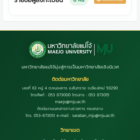
มหาวิทยาลัยแม่โจ้มุ่งสู่การเป็นมหาวิทยาลัยเชิงนิเวศ
ติดต่อมหาวิทยาลัย
เลขที่ 63 หมู่ 4 ต.หนองหาร อ.สันทราย จ.เชียงใหม่ 50290
โทรศัพท์ : 053 873000 โทรสาร : 053 873015
maejo@mju.ac.th
ติดต่องานเอกสารทางราชการ กองกลาง
โทร. 053-873013 e-mail : saraban_mju@mju.ac.th
วิทยาเขต