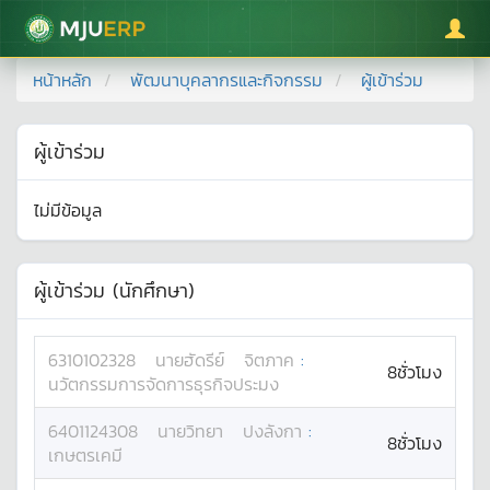
มหาวิทยาลัยแม่โจ้
หน้าหลัก
พัฒนาบุคลากรและกิจกรรม
ผู้เข้าร่วม
ผู้เข้าร่วม
ไม่มีข้อมูล
ผู้เข้าร่วม (นักศึกษา)
6310102328
นาย
ฮัดรีย์
จิตภาค
:
8ชั่วโมง
นวัตกรรมการจัดการธุรกิจประมง
6401124308
นาย
วิทยา
ปงลังกา
:
8ชั่วโมง
เกษตรเคมี