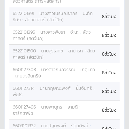
สัตวศาสตร์ (การผลิตสุกร)
6522101391
นางสาว
ไปรษณียากร
ปะทัก
8ชั่วโมง
ขินัง
:
สัตวศาสตร์ (สัตว์ปีก)
6522101395
นางสาว
พัชรา
จ๊ะนะ
:
สัตว
8ชั่วโมง
ศาสตร์ (สัตว์ปีก)
6522101500
นาย
สุรเสกข์
สามารถ
:
สัตว
8ชั่วโมง
ศาสตร์ (สัตว์ปีก)
6601127308
นางสาว
กมลวรรณ
เกตุแก้ว
8ชั่วโมง
:
เกษตรอินทรีย์
6601127314
นาย
กฤษณะพงศ์
ยิ้มจันทร์
:
8ชั่วโมง
พืชไร่
6601127496
นาย
พานุกร
ยามดี
:
8ชั่วโมง
อารักขาพืช
6603101332
นาย
ปฐมพงษ์
รัตนทิพย์
:
8ชั่วโมง