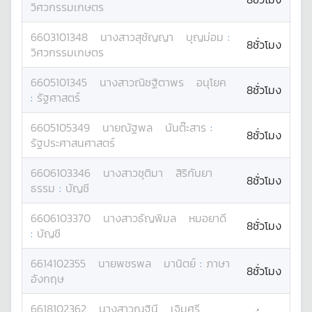
วิศวกรรมเกษตร
6603101348
นางสาว
สุชัญญา
บุญม่อม
:
8ชั่วโมง
วิศวกรรมเกษตร
6605101345
นางสาว
ณิชฐิตาพร
อนุโยค
8ชั่วโมง
:
รัฐศาสตร์
6605105349
นาย
ณัฐพล
นันต๊ะสาร
:
8ชั่วโมง
รัฐประศาสนศาสตร์
6606103346
นางสาว
ชุติมา
สิริกันยา
8ชั่วโมง
ธรรม
:
บัญชี
6606103370
นางสาว
ธัญพิมล
หมอยาดี
8ชั่วโมง
:
บัญชี
6614102355
นาย
พชรพล
มานิตย์
:
ภาษา
8ชั่วโมง
อังกฤษ
6618102362
นางสาว
ณฐินี
เจิมศรี