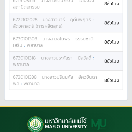
6719103515
นางสาว
รัตนภรณ์
แตงจวง
:
8ชั่วโมง
สถาปัตยกรรม
6722102028
นางสาว
นารี
ฤดีนพฤทธิ์
:
8ชั่วโมง
สัตวศาสตร์ (การผลิตสุกร)
6730101308
นางสาว
ชไมพร
ธรรมชาติ
8ชั่วโมง
เสริม
:
พยาบาล
6730101318
นางสาว
ประภัสรา
มีสวัสดิ์
:
8ชั่วโมง
พยาบาล
6730101338
นางสาว
ปรินยภัส
อัศวจินดา
8ชั่วโมง
พล
:
พยาบาล