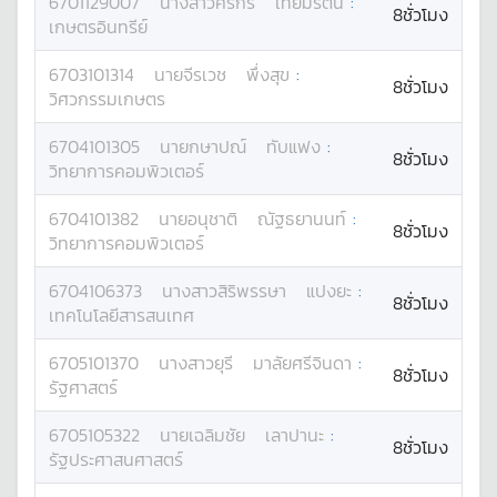
6701129007
นางสาว
ศิริกร
เทียมรัตน์
:
8ชั่วโมง
เกษตรอินทรีย์
6703101314
นาย
จีรเวช
พึ่งสุข
:
8ชั่วโมง
วิศวกรรมเกษตร
6704101305
นาย
กษาปณ์
ทับแฟง
:
8ชั่วโมง
วิทยาการคอมพิวเตอร์
6704101382
นาย
อนุชาติ
ณัฐธยานนท์
:
8ชั่วโมง
วิทยาการคอมพิวเตอร์
6704106373
นางสาว
สิริพรรษา
แปงยะ
:
8ชั่วโมง
เทคโนโลยีสารสนเทศ
6705101370
นางสาว
ยุรี
มาลัยศรีจินดา
:
8ชั่วโมง
รัฐศาสตร์
6705105322
นาย
เฉลิมชัย
เลาปานะ
:
8ชั่วโมง
รัฐประศาสนศาสตร์