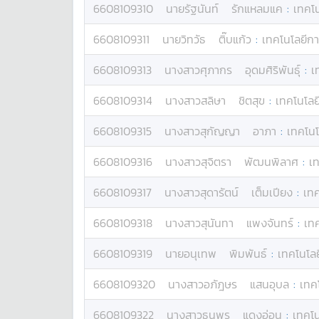
6608109310
นาย
รัฐนันท์
รักแหลมแค
:
เทคโน
6608109311
นาย
วิทวัธ
ติ๊บแก้ว
:
เทคโนโลยีกา
6608109313
นางสาว
ศุภากร
อุดมศิริพันธุ์
:
เ
6608109314
นางสาว
สลิษา
ชิตสุข
:
เทคโนโลย
6608109315
นางสาว
สุกัญญา
อาภา
:
เทคโนโ
6608109316
นางสาว
สุจิตรา
พัฒนพิลาศ
:
เท
6608109317
นางสาว
สุดารัตน์
เต็มเปียง
:
เทค
6608109318
นางสาว
สุนันทา
แพงจันทร์
:
เทค
6608109319
นาย
อนุเทพ
พิมพันธ์
:
เทคโนโลย
6608109320
นางสาว
อภัฎษร
แสนอุบล
:
เทค
6608109322
นางสาว
ธนพร
แดงอ่อน
:
เทคโน