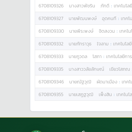
6708109326
นางสาว
พัชริน
ภักดี
:
เทคโนโลยี
6708109327
นาย
พัฒนพงษ์
อุดคนที
:
เทคโน
6708109330
นาย
พีระพงษ์
จิตสงวน
:
เทคโนโ
6708109332
นาย
ภัทราวุธ
ใจลาม
:
เทคโนโลยี
6708109333
นาย
ภูวดล
โสภา
:
เทคโนโลยีการ
6708109335
นางสาว
วลัยลักษณ์
เขียวโสภณ
6708109346
นาย
ณัฐวุฒิ
ผัดนาเมือง
:
เทคโน
6708109355
นาย
เสฏฐวุฒิ
เพ็งสิน
:
เทคโนโล