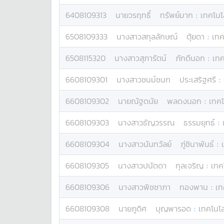
6408109313
นาย
วรฤทธิ์
ทรัพย์มาก
:
เทคโนโ
6508109333
นางสาว
สกุลลักษณ์
ตุ้ยดา
:
เทค
6508115320
นางสาว
สุภารัตน์
ภักดีนอก
:
เทค
6608109301
นางสาว
ชนม์ชนก
ประเสริฐศรี
:
6608109302
นาย
ณัฐดนัย
พลดงนอก
:
เทคโ
6608109303
นางสาว
ธัญวรรณ
ธรรมยุทธ์
:
6608109304
นางสาว
นันทวัลย์
ภู่ชินาพันธ์
:
6608109305
นางสาว
ปนัดดา
กุลเจริญ
:
เทค
6608109306
นางสาว
พิชชาภา
ทองพาน
:
เท
6608109308
นาย
ภูดิศ
บุญพารอด
:
เทคโนโล