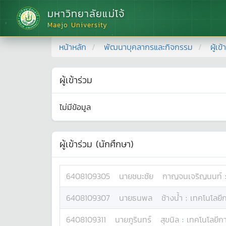
มหาวิทยาลัยแม่โจ้
Maejo University
หน้าหลัก
พัฒนาบุคลากรและกิจกรรม
ผู้เข
ผู้เข้าร่วม
ไม่มีข้อมูล
ผู้เข้าร่วม (นักศึกษา)
6408109305
นาย
ชนะชัย
กาญจนเจริญนนท์
6408109307
นาย
ธนพล
ช้างน้ำ
:
เทคโนโลยีก
6408109311
นาย
ภูรินทร์
สุขนิล
:
เทคโนโลยีกา