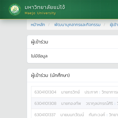
มหาวิทยาลัยแม่โจ้
Maejo University
หน้าหลัก
พัฒนาบุคลากรและกิจกรรม
ผู้เข
ผู้เข้าร่วม
ไม่มีข้อมูล
ผู้เข้าร่วม (นักศึกษา)
6304101304
นาย
กรวิทย์
ประกาศ
:
วิทยาการ
6304101308
นาย
กองทัพ
วรากุลปกรณ์ศิริ
:
6304101337
นาย
นนทวัฒน์
กันทะวงค์
:
วิทย