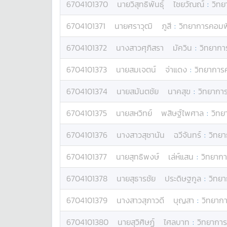
6704101370
นาย
วิสุทธิพันธ์ุ
ไชยวัณณ์
:
วิทย
6704101371
นาย
ศราวุฒิ
ภูสี
:
วิทยาการคอมพ
6704101372
นางสาว
ศุภิสรา
มัควิน
:
วิทยากา
6704101373
นาย
สมเจตน์
จ่าแดง
:
วิทยาการ
6704101374
นาย
สมันตชัย
นาคสุข
:
วิทยากา
6704101375
นาย
สหวิทย์
พสิษฐ์ไพศาล
:
วิทย
6704101376
นางสาว
สุชานัน
ฉวีจันทร์
:
วิทย
6704101377
นาย
สุทธิพงษ์
เล่ห์แสน
:
วิทยาก
6704101378
นาย
สุธารชัย
ประดิษฐกูล
:
วิทย
6704101379
นางสาว
สุภาวดี
บุญสา
:
วิทยาก
6704101380
นาย
สุวิศิษฏ์
ไศลบาท
:
วิทยาการ