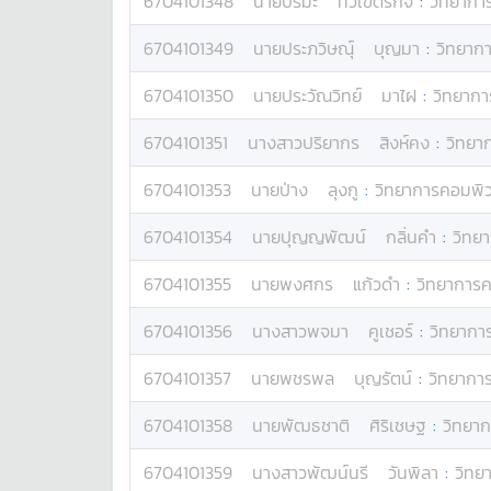
6704101348
นาย
ปรมะ
ทวีเขตร์กิจ
:
วิทยากา
6704101349
นาย
ประภวิษณุ์
บุญมา
:
วิทยาก
6704101350
นาย
ประวัณวิทย์
มาไฝ
:
วิทยากา
6704101351
นางสาว
ปริยากร
สิงห์คง
:
วิทยา
6704101353
นาย
ป่าง
ลุงกู
:
วิทยาการคอมพิว
6704101354
นาย
ปุญญพัฒน์
กลิ่นคำ
:
วิทย
6704101355
นาย
พงศกร
แก้วดำ
:
วิทยาการค
6704101356
นางสาว
พจมา
คูเชอร์
:
วิทยากา
6704101357
นาย
พชรพล
บุญรัตน์
:
วิทยากา
6704101358
นาย
พัฒธชาติ
ศิริเชษฐ
:
วิทยา
6704101359
นางสาว
พัฒน์นรี
วันพิลา
:
วิทย