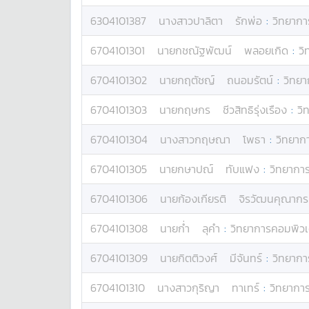
6304101387
นางสาว
ปาลิตา
รักพ่อ
:
วิทยากา
6704101301
นาย
กชณัฐพัฒน์
พลอยเกิด
:
วิ
6704101302
นาย
กฤตัชญ์
ถนอมรัตน์
:
วิทยา
6704101303
นาย
กฤษกร
ชีวสิทธิรุ่งเรือง
:
วิ
6704101304
นางสาว
กฤษณา
โพธา
:
วิทยาก
6704101305
นาย
กษาปณ์
ทับแฟง
:
วิทยากา
6704101306
นาย
ก้องเกียรติ
จิรวัฒนคุณากร
6704101308
นาย
ก่ำ
ลุคำ
:
วิทยาการคอมพิวเ
6704101309
นาย
กิตติวงศ์
มีจันทร์
:
วิทยากา
6704101310
นางสาว
กุริญา
ทาเทร์
:
วิทยากา