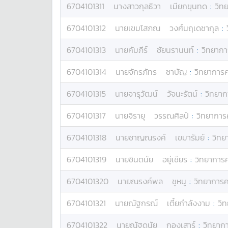
6704101311
นางสาว
กุลธิวา
เมียกขุนทด
:
วิท
6704101312
นาย
เขมโสภณ
วงศ์นฤเดชากุล
:
6704101313
นาย
คัมภีร์
ชัยนรานนท์
:
วิทยากา
6704101314
นาย
จักรภัทร
ชาบัญ
:
วิทยาการ
6704101315
นาย
จารุวัฒน์
วัจนะรัตน์
:
วิทยาก
6704101317
นาย
จิรายุ
วรรณศิลป์
:
วิทยาการ
6704101318
นาย
ชาญณรงค์
เขมารัมย์
:
วิทย
6704101319
นาย
ชินดนัย
อยู่เชียร
:
วิทยาการ
6704101320
นาย
ณรงค์พล
ชูหนู
:
วิทยาการค
6704101321
นาย
ณัฐกรณ์
เตี้ยกำลังงาม
:
วิ
6704101322
นาย
ณัฐดนัย
กองเสาร์
:
วิทยาก