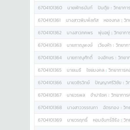
6704101360
นาย
พัทธนันท์
ปันตุ้ย
:
วิทยากา
6704101361
นางสาว
พิมพ์ลภัส
หอจงกล
:
วิ
6704101362
นางสาว
ภคพร
พุ่มอยู่
:
วิทยากา
6704101363
นาย
ภาณุพงษ์
เวียงห้า
:
วิทยาก
6704101364
นาย
ภาณุศักดิ์
จงอักษร
:
วิทยา
6704101365
นาย
เมธี
ไชยมงคล
:
วิทยาการคอ
6704101366
นาย
วชิรวิทย์
ปัญญาศรีวิชัย
:
วิ
6704101367
นาย
วรพล
จำปาโชค
:
วิทยาการ
6704101368
นางสาว
วรรณภา
ฉัตรทอง
:
วิท
6704101369
นาย
วรฤทธิ์
หอมจันทร์จีรัง
:
วิ