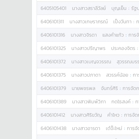
6405105401
นางสาว
สราลีวัลย์
บุญเย็น
:
รัฐ
6406101311
นางสาว
เกษราภรณ์
เป็งวันทา
:
ก
6406101316
นางสาว
จิรดา
แสงคำแก้ว
:
การจ
6406101325
นางสาว
ปรีญาพร
ประคองจิตร
6406101372
นางสาว
เบญจวรรณ
สุวรรณบรร
6406101375
นางสาว
ปภาดา
สวรรค์น้อย
:
กา
6406101379
นาย
พชรพล
จันทร์ศิริ
:
การจัด
6406101389
นางสาว
พิมพ์วิภา
กดไธสงค์
:
ก
6406101412
นางสาว
ศิริขวัญ
คำไหว
:
การจัด
6406101438
นางสาว
อารดา
เต๋จ๊ะใหม่
:
การจั