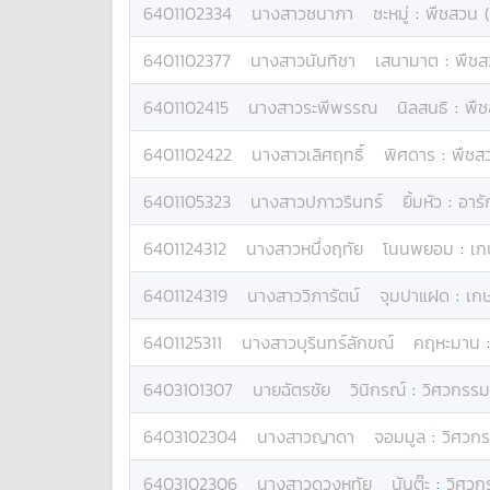
6401102334
นางสาว
ชนาภา
ชะหมู่
:
พืชสวน (
6401102377
นางสาว
นันทิชา
เสนามาต
:
พืชส
6401102415
นางสาว
ระพีพรรณ
นิลสนธิ
:
พืช
6401102422
นางสาว
เลิศฤทธิ์
พิศดาร
:
พืชส
6401105323
นางสาว
ปภาวรินทร์
ยิ้มหัว
:
อารั
6401124312
นางสาว
หนึ่งฤทัย
โนนพยอม
:
เก
6401124319
นางสาว
วิภารัตน์
จุมปาแฝด
:
เก
6401125311
นางสาว
บุรินทร์ลักขณ์
คฤหะมาน
6403101307
นาย
ฉัตรชัย
วินิกรณ์
:
วิศวกรร
6403102304
นางสาว
ญาดา
จอมมูล
:
วิศวก
6403102306
นางสาว
ดวงหทัย
นันต๊ะ
:
วิศวก