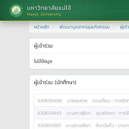
มหาวิทยาลัยแม่โจ้
Maejo University
หน้าหลัก
พัฒนาบุคลากรและกิจกรรม
ผู้เข
ผู้เข้าร่วม
ไม่มีข้อมูล
ผู้เข้าร่วม (นักศึกษา)
6306101406
นาย
สมชาย
ดวงเดือน
:
การจัด
6306101443
นางสาว
สุธิดา
อุบลจินดา
:
การจ
6308114365
นางสาว
อลิษา
จันทร์แก้ว
:
เกษตร