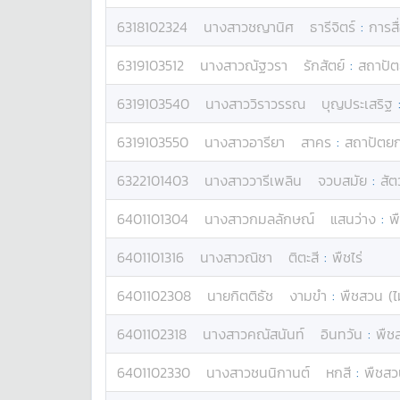
6318102324
นางสาว
ชญานิศ
ธารีจิตร์
:
การสื
6319103512
นางสาว
ณัฐวรา
รักสัตย์
:
สถาปั
6319103540
นางสาว
วิราวรรณ
บุญประเสริฐ
6319103550
นางสาว
อารียา
สาคร
:
สถาปัตย
6322101403
นางสาว
วารีเพลิน
จวบสมัย
:
สัต
6401101304
นางสาว
กมลลักษณ์
แสนว่าง
:
พื
6401101316
นางสาว
ณิชา
ติตะสี
:
พืชไร่
6401102308
นาย
กิตติธัช
งามขำ
:
พืชสวน (ไ
6401102318
นางสาว
คณัสนันท์
อินทวัน
:
พืช
6401102330
นางสาว
ชนนิกานต์
หกสี
:
พืชสว