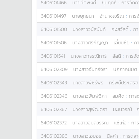
6406101466
นาย
ทัตพงศ์
ขุนฤทธิ์
:
การจัดก
6406101497
นาย
ยุทธนา
อำนาจเจริญ
:
การจ
6406101500
นางสาว
วนัสนันท์
คงสวัสดิ์
:
กา
6406101506
นางสาว
ศิริกัญญา
เอี่ยมชัย
:
กา
6406101541
นางสาว
กรรณิการ์
สัสดี
:
การจั
6406102309
นางสาว
จันทร์จิรา
ปฏิภาคนิมิต
6406102343
นางสาว
พัชรีพร
ทรัพย์ประเสริฐ
6406102346
นางสาว
พิมพ์วิภา
สมคิด
:
การ
6406102367
นางสาว
สุพัฒตรา
มะโนวรณ์
:
6406102372
นางสาว
อมลวรรณ
แซ่เห่อ
:
กา
6406102386
นางสาว
เอมอร
นิลคำ
:
การตลา