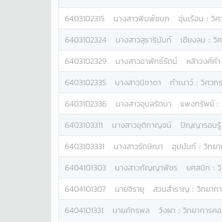
6403102315
นางสาว
พิมพ์ชนก
อุ่นเรือน
:
วิ
6403102324
นางสาว
สุธารินันท์
เชียงลม
:
วิ
6403102329
นางสาว
อาพัทธ์รัตน์
หล้าวงศ์คำ
6403102335
นางสาว
นิชาดา
ทำเนาว์
:
วิศวก
6403102336
นางสาว
อุบลรัตนา
แพงทรัพย์
:
6403103311
นางสาว
ชุติกาญจน์
ปัญญารอบรู้
6403103331
นางสาว
รักษิณา
อุปนันท์
:
วิทยา
6404101303
นางสาว
กัญญาพัชร
ยศสนิท
:
ว
6404101307
นาย
จิรายุ
สวนสำราญ
:
วิทยาก
6404101331
นาย
ภัทรพล
วังผา
:
วิทยาการคอ