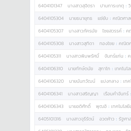
6404101347
นางสาว
สุจิตรา
ปานการะเกตุ
:
ว
6404105304
นาย
ธนายุทธ
แซ่ยับ
:
คณิตศาส
6404105307
นางสาว
ภัครมัย
ไชยสวรรค์
:
คณ
6404105308
นางสาว
สุทิดา
ทองไชย
:
คณิตศ
6404105311
นางสาว
พิมพรัศมิ์
จันทร์แก่น
:
ค
6404106310
นาย
ทักษ์ดนัย
สุกาโก
:
เทคโนโล
6404106320
นาย
นันทวัฒน์
แปงกลาง
:
เทค
6404106341
นางสาว
สริญญา
เรือนคำจันทร์
6404106343
นาย
อดิศักดิ์
พุฒอิ
:
เทคโนโลย
6405101316
นางสาว
จุรีรัตน์
อวดห้าว
:
รัฐศาส