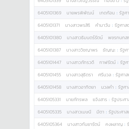
6405101339
นางสาว
ณัฐวรรณ
ทองขาว
:
รั
6405101369
นาย
พรพิพัฒน์
เกดก้อน
:
รัฐศ
6405101371
นางสาว
พรสิริ
คำมาวัน
:
รัฐศาสต
6405101380
นางสาว
ธิมนตร์รัตน์
พชรกนกสก
6405101387
นางสาว
วิชญาพร
ธัญญะ
:
รัฐศ
6405101447
นางสาว
ภัทรวดี
กาฬรัตน์
:
รัฐศ
6405101455
นางสาว
สุธิตรา
ศรีนวล
:
รัฐศาส
6405101458
นางสาว
อาทิตยา
นวลคำ
:
รัฐศา
6405105331
นาย
ภัทรพล
แจ้งสาร
:
รัฐประศา
6405105335
นางสาว
เมษนี
มีตา
:
รัฐประศาส
6405105364
นางสาว
กันยารัตน์
คงผลาญ
: