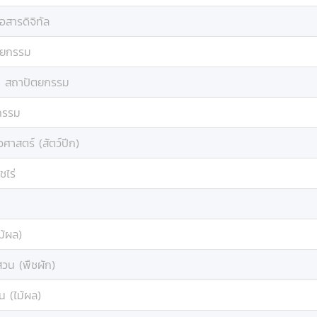
่อสารดิจิทัล
ตยกรรม
:
สถาปัตยกรรม
กรรม
วศาสตร์ (สัตว์ปีก)
ชไร่
ม้ผล)
สวน (พืชผัก)
น (ไม้ผล)