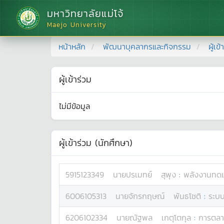
มหาวิทยาลัยแม่โจ้
Maejo University
หน้าหลัก
พัฒนาบุคลากรและกิจกรรม
ผู้เข
ผู้เข้าร่วม
ไม่มีข้อมูล
ผู้เข้าร่วม (นักศึกษา)
5915123349
นาย
ปรเมทย์
สุพุง
:
พลังงานทด
6006105313
นาย
จักรกฤษณ์
พันธโชติ
:
ระบ
6206102334
นาย
ณัฐพล
เกตุโตกุล
:
การตล