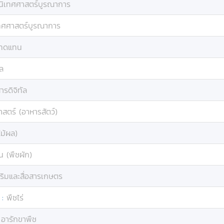
นิเทศศาสตร์บูรณาการ
ทศศาสตร์บูรณาการ
นทดแทน
ัล
ารดิจิทัล
าสตร์ (อาหารสัตว์)
ม้ผล)
น (พืชผัก)
ริมและสื่อสารเกษตร
:
พืชไร่
:
อารักขาพืช