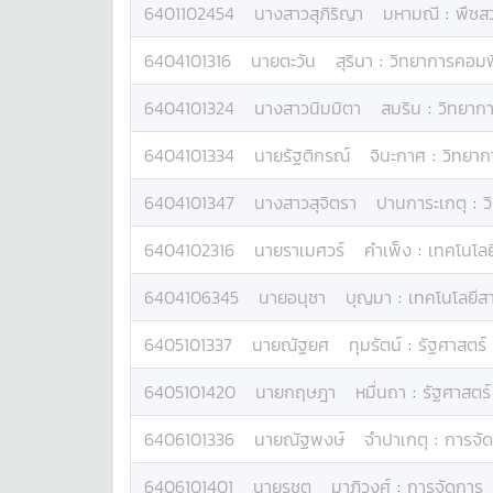
6401102454
นางสาว
สุภิริญา
มหามณี
:
พืชส
6404101316
นาย
ตะวัน
สุรินา
:
วิทยาการคอมพ
6404101324
นางสาว
นิมมิตา
สมริน
:
วิทยาก
6404101334
นาย
รัฐติกรณ์
จินะกาศ
:
วิทยาก
6404101347
นางสาว
สุจิตรา
ปานการะเกตุ
:
ว
6404102316
นาย
ราเมศวร์
คำเพ็ง
:
เทคโนโลย
6404106345
นาย
อนุชา
บุญมา
:
เทคโนโลยี
6405101337
นาย
ณัฐยศ
ทุมรัตน์
:
รัฐศาสตร์
6405101420
นาย
กฤษฎา
หมื่นถา
:
รัฐศาสตร์
6406101336
นาย
ณัฐพงษ์
จำปาเกตุ
:
การจั
6406101401
นาย
รชต
มาภิวงศ์
:
การจัดการ