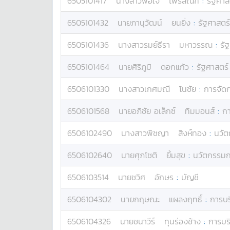
6505101417
นางสาว
พอใจ
ไพรสัณฑ์
:
รัฐศาส
6505101432
นาย
ภานุวัฒน์
ยนยิ่ง
:
รัฐศาสตร์
6505101436
นางสาว
รมย์ธีรา
มหาวรรณ
:
รั
6505101464
นาย
ศิริภูมิ
ดอกแก้ว
:
รัฐศาสตร์
6506101330
นางสาว
เกศมณี
โนชัย
:
การจัด
6506101568
นาย
อภิชัย อเล็กซ์
ทิมมอนส์
:
ก
6506102490
นางสาว
พิชญา
สิงห์ทอง
:
นวัต
6506102640
นาย
ศุภโชติ
ยิ้มสุข
:
นวัตกรรมก
6506103514
นาย
ชวิศ
อักษร
:
บัญชี
6506104302
นาย
กฤษณะ
แผลงฤทธิ์
:
การบร
6506104326
นาย
ชนาวีร์
ทุนร่องช้าง
:
การบร