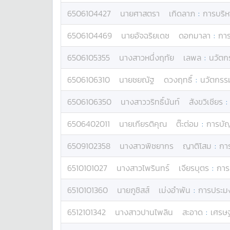
6506104427
นาย
ศาสตรา
เกิดลาภ
:
การบริห
6506104469
นาย
อัจฉริยเดช
ดอกมาลา
:
การ
6506105355
นางสาว
หนึ่งฤทัย
เลพล
:
นวัตกร
6506106310
นาย
ชยณัฐ
ดวงฤทธิ์
:
นวัตกรรม
6506106350
นางสาว
วริทธิ์นันท์
สังขวิเชียร
6506402011
นาย
เกียรติคุณ
ต๊ะต่อม
:
การบัญ
6509102358
นางสาว
พิชยากร
ญาติโสม
:
การ
6510101027
นางสาว
ไพรินทร์
เจียรบุตร
:
การ
6510101360
นาย
ภูชิสส์
เม่งอำพัน
:
การประมง
6512101342
นางสาว
ปานไพลิน
สะอาด
:
เศรษ