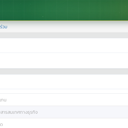
้าร่วม
แทน
บสารสนเทศทางธุรกิจ
าด