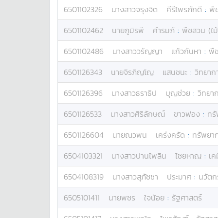
6501102326
นางสาว
จรุงจิต
คีรีไพรภักดี
:
พื
6501102462
นาย
ภูมิรพี
คำรมภ์
:
พืชสวน (ไม
6501102486
นางสาว
วรัญญา
แก้วกันหา
:
พื
6501126343
นาย
จิรภิญโญ
แสนชนะ
:
วิทยาก
6501126396
นางสาว
ธราธิป
บุญช่วย
:
วิทยา
6501126533
นางสาว
ศิริลักษณ์
ขาวฟอง
:
ทรั
6501126604
นาย
ณวพน
เคร่งครัด
:
ทรัพยาก
6504103321
นางสาว
ปานไพลิน
ไชยหาญ
:
เคม
6504108319
นางสาว
สุภัชชา
ประมาศ
:
นวัตก
6505101411
นาย
พชร
ใจน้อย
:
รัฐศาสตร์