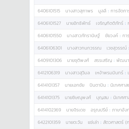
6406101515
นางสาว
สุภาพร
มูลลี
:
การจัดกา
6406101527
นาย
อิทธิพัทธ์
เจริญกิตติภัทร์
:
6406101550
นางสาว
ภัทรานิษฐ์
ชัยวงค์
:
การ
6406106301
นางสาว
กนกวรรณ
เวชสุวรรณ์
6409101306
นาย
ชุติพงศ์
สรรเสริญ
:
พัฒนาก
6412106319
นางสาว
สุวิมล
เหง้าพรมมินทร์
:
6414101357
นาย
เอกชัย
ปินตาปิน
:
นิเทศศาส
6414101375
นาย
ชิษณุพงศ์
บุญสม
:
นิเทศศา
6414102369
นาย
จิรเดช
อรุณปรีย์
:
ภาษาอัง
6422101359
นาย
ตะวัน
แซ่เล่า
:
สัตวศาสตร์ (