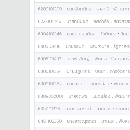
6209101399
นาย
ธัมมภัทร์
ธาสุกรี
:
พัฒนาการ
6222101446
นาย
ทนันชิต
ยศคำลือ
:
สัตวศาสต
6304101346
นาย
ปกรณ์ศิษฐ
โฆษิตกุล
:
วิทย
6305101416
นาย
อธิบดี
แสนใจบาล
:
รัฐศาสตร
6305101433
นาย
พีรวิทญ์
พินเรา
:
รัฐศาสตร์
6306101354
นาย
นัฎชากร
ปิ่นยา
:
การจัดการ
6309101364
นาย
วสันต์
จันทร์อ่อน
:
พัฒนากา
6309302001
นาย
จตุพร
แมดเมือง
:
พัฒนากา
6314101336
นาย
ธรรมรัตน์
งามคาย
:
นิเทศศ
6401102350
นางสาว
ณุตตรา
มาเยอะ
:
พืชสว