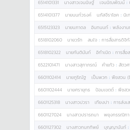
6514101331
นางสาว
เจนนิษฐ์
เจนนิฌพัฒน์
:
6514101377
นาย
นนท์วรงค์
นภัสจีราโชค
:
นิเ
6515123323
นาย
นภาดล
อินทนนท์
:
พลังงา
6518102060
นาย
วรัท
สมใจ
:
การสื่อสารดิจิท
6518102322
นาย
กันตินันท์
อิกำเนิด
:
การสื่อส
6522101471
นางสาว
สุภาภรณ์
คำแก้ว
:
สัตวศ
6601102414
นาย
ภูริณัฐ
เป็นพวก
:
พืชสวน (ไ
6601102444
นาย
ศรายุทธ
ป้อมเขตต์
:
พืชสว
6601125318
นางสาว
ปวรา
เทียงปา
:
การส่งเส
6601127024
นางสาว
ปรารถนา
พยุงกรรณิกา
6601127302
นางสาว
กนกทิพย์
บุญญานันท์