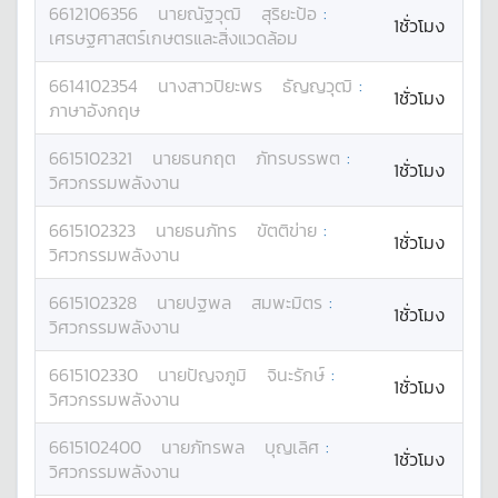
6612106356
นาย
ณัฐวุฒิ
สุริยะป้อ
:
1ชั่วโมง
เศรษฐศาสตร์เกษตรและสิ่งแวดล้อม
6614102354
นางสาว
ปิยะพร
ธัญญวุฒิ
:
1ชั่วโมง
ภาษาอังกฤษ
6615102321
นาย
ธนกฤต
ภัทรบรรพต
:
1ชั่วโมง
วิศวกรรมพลังงาน
6615102323
นาย
ธนภัทร
ขัตติข่าย
:
1ชั่วโมง
วิศวกรรมพลังงาน
6615102328
นาย
ปฐพล
สมพะมิตร
:
1ชั่วโมง
วิศวกรรมพลังงาน
6615102330
นาย
ปัญจภูมิ
จินะรักษ์
:
1ชั่วโมง
วิศวกรรมพลังงาน
6615102400
นาย
ภัทรพล
บุญเลิศ
:
1ชั่วโมง
วิศวกรรมพลังงาน