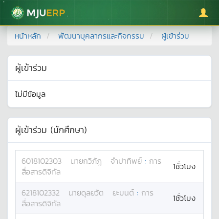
มหาวิทยาลัยแม่โจ้
หน้าหลัก
พัฒนาบุคลากรและกิจกรรม
ผู้เข้าร่วม
ผู้เข้าร่วม
ไม่มีข้อมูล
ผู้เข้าร่วม (นักศึกษา)
6018102303
นาย
กวิภัฎ
จำปาทิพย์
:
การ
1ชั่วโมง
สื่อสารดิจิทัล
6218102332
นาย
ดุลยวัต
ยะมนต์
:
การ
1ชั่วโมง
สื่อสารดิจิทัล