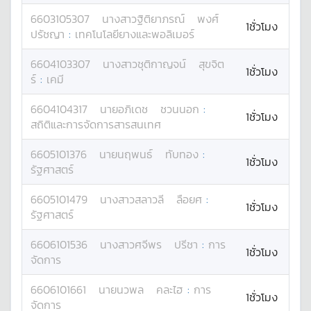
6603105307
นางสาว
ฐิติยาภรณ์
พงศ์
1ชั่วโมง
ปรัชญา
:
เทคโนโลยียางและพอลิเมอร์
6604103307
นางสาว
ชุติกาญจน์
สุขจิต
1ชั่วโมง
ร์
:
เคมี
6604104317
นาย
อภิเดช
ชวนนอก
:
1ชั่วโมง
สถิติและการจัดการสารสนเทศ
6605101376
นาย
นฤพนธ์
ทับทอง
:
1ชั่วโมง
รัฐศาสตร์
6605101479
นางสาว
สลาวลี
ลือยศ
:
1ชั่วโมง
รัฐศาสตร์
6606101536
นางสาว
ศจีพร
ปรีชา
:
การ
1ชั่วโมง
จัดการ
6606101661
นาย
นวพล
คละไฮ
:
การ
1ชั่วโมง
จัดการ