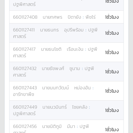
1ชั่วโมง
ปฐพีศาสตร์
6601127408
นาย
ทศพร
ปิตายัง
:
พืชไร่
1ชั่วโมง
6601127411
นาย
ธนกร
อุปรีพร้อม
:
ปฐพี
1ชั่วโมง
ศาสตร์
6601127417
นาย
ธนโชติ
เรือนเงิน
:
ปฐพี
1ชั่วโมง
ศาสตร์
6601127432
นาย
ธัชพงศ์
ชูนาม
:
ปฐพี
1ชั่วโมง
ศาสตร์
6601127443
นาย
นนทวัฒน์
หม่องอ้น
:
1ชั่วโมง
อารักขาพืช
6601127449
นาย
นวมินทร์
ไชยคลัง
:
1ชั่วโมง
ปฐพีศาสตร์
6601127456
นาย
นิติภูมิ
มีมา
:
ปฐพี
1ชั่วโมง
ศาสตร์