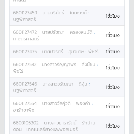
6601127459
นาย
บริภัทธ์
โนมะวงศ์
:
1ชั่วโมง
ปฐพีศาสตร์
6601127472
นาย
ปรัชญา
ครองสมบัติ
:
1ชั่วโมง
เกษตรศาสตร์
6601127475
นาย
ปวริศร์
สุขวิเศษ
:
พืชไร่
1ชั่วโมง
6601127532
นางสาว
รัญญาพร
สังข์ชม
:
1ชั่วโมง
พืชไร่
6601127546
นางสาว
วรัญญา
ดีงุ้น
:
1ชั่วโมง
ปฐพีศาสตร์
6601127554
นางสาว
วัลคุ์วดี
ฟองคำ
:
1ชั่วโมง
อารักขาพืช
6603105302
นางสาว
ธารารัตน์
รักบ้าน
1ชั่วโมง
ดอน
:
เทคโนโลยียางและพอลิเมอร์