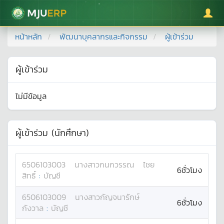
มหาวิทยาลัยแม่โจ้
หน้าหลัก
พัฒนาบุคลากรและกิจกรรม
ผู้เข้าร่วม
ผู้เข้าร่วม
ไม่มีข้อมูล
ผู้เข้าร่วม (นักศึกษา)
6506103003
นางสาว
กนกวรรณ
ไชย
6ชั่วโมง
สิทธิ์
:
บัญชี
6506103009
นางสาว
กัญจนารักษ์
6ชั่วโมง
กังวาล
:
บัญชี