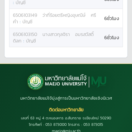
:
บัญชี
6506103149
ว่าที่ร้อยตรีหญิง
อุษณีษ์
ศรี
6ชั่วโมง
คำ
:
บัญชี
6506103150
นางสาว
กุลจิรา
อมรสวัสดิ์
6ชั่วโมง
ดิลก
:
บัญชี
มหาวิทยาลัยแม่โจ้มุ่งสู่การเป็นมหาวิทยาลัยเชิงนิเวศ
ติดต่อมหาวิทยาลัย
เลขที่ 63 หมู่ 4 ต.หนองหาร อ.สันทราย จ.เชียงใหม่ 50290
โทรศัพท์ : 053 873000 โทรสาร : 053 873015
maejo@mju.ac.th