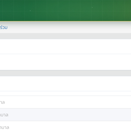
้าร่วม
าล
าบาล
าบาล