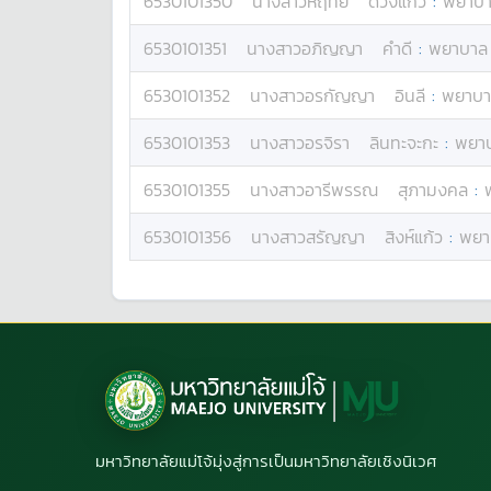
6530101350
นางสาว
หฤทัย
ดวงแก้ว
:
พยาบ
6530101351
นางสาว
อภิญญา
คำดี
:
พยาบาล
6530101352
นางสาว
อรกัญญา
อินลี
:
พยาบา
6530101353
นางสาว
อรจิรา
ลินทะจะกะ
:
พยา
6530101355
นางสาว
อารีพรรณ
สุภามงคล
:
6530101356
นางสาว
สรัญญา
สิงห์แก้ว
:
พยา
มหาวิทยาลัยแม่โจ้มุ่งสู่การเป็นมหาวิทยาลัยเชิงนิเวศ