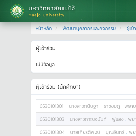
มหาวิทยาลัยแม่โจ้
Maejo University
หน้าหลัก
พัฒนาบุคลากรและกิจกรรม
ผู้เข
ผู้เข้าร่วม
ไม่มีข้อมูล
ผู้เข้าร่วม (นักศึกษา)
6530101301
นางสาว
กนิษฐา
ราชชมภู
:
พยาบ
6530101303
นางสาว
กาญจนันท์
ฟูแสง
:
พย
6530101304
นาย
เกียรติพงษ์
บุญอินทร์
:
พย