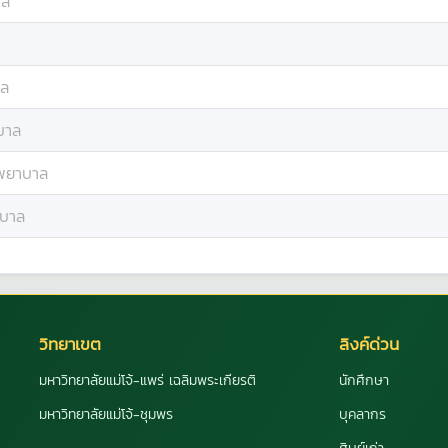
าล
ล
บาล
พยาบาล
บาล
วิทยาเขต
ลิงค์ด่วน
มหาวิทยาลัยแม่โจ้-แพร่ เฉลิมพระเกียรติ
นักศึกษา
มหาวิทยาลัยแม่โจ้-ชุมพร
บุคลากร