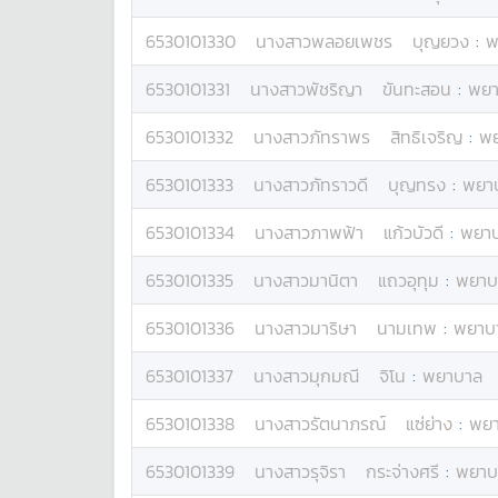
6530101330
นางสาว
พลอยเพชร
บุญยวง
:
พ
6530101331
นางสาว
พัชริญา
ขันทะสอน
:
พยา
6530101332
นางสาว
ภัทราพร
สิทธิเจริญ
:
พ
6530101333
นางสาว
ภัทราวดี
บุญทรง
:
พยา
6530101334
นางสาว
ภาพฟ้า
แก้วบัวดี
:
พยา
6530101335
นางสาว
มานิตา
แถวอุทุม
:
พยาบ
6530101336
นางสาว
มาริษา
นามเทพ
:
พยาบ
6530101337
นางสาว
มุกมณี
จิโน
:
พยาบาล
6530101338
นางสาว
รัตนาภรณ์
แซ่ย่าง
:
พย
6530101339
นางสาว
รุจิรา
กระจ่างศรี
:
พยาบ