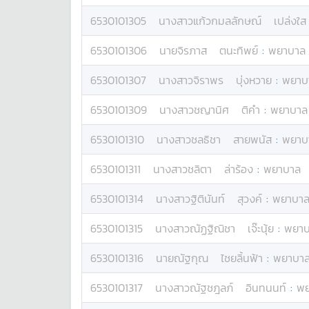
6530101305
นางสาว
แก้วกมลลักษณ์
เปล่งใส
6530101306
นาย
จิรภาส
ตนะทิพย์
:
พยาบาล
6530101307
นางสาว
จิราพร
บุ่งหวาย
:
พยาบ
6530101309
นางสาว
ชญานิศ
ติคำ
:
พยาบาล
6530101310
นางสาว
ชลธิชา
สายพนัส
:
พยาบ
6530101311
นางสาว
ชลิตา
ล่าร้อง
:
พยาบาล
6530101314
นางสาว
ฐิตินันท์
สุวงค์
:
พยาบา
6530101315
นางสาว
ณัฏฐิณิชา
เจ๊ะนุ้ย
:
พยาบ
6530101316
นาย
ณัฐกุณ
ไชยลิ้นฟ้า
:
พยาบา
6530101317
นางสาว
ณัฐชฎลภ์
อินทนนท์
:
พย