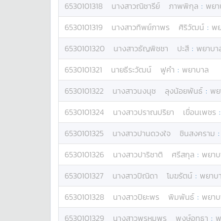
6530101318
นางสาว
ณิชารีย์
ภาพพิกุล
:
พยา
6530101319
นางสาว
ทิพย์ภาพร
ศิริวัฒน์
:
พย
6530101320
นางสาว
ธัญพิชชา
ปะสี
:
พยาบา
6530101321
นาย
ธีระวัฒน์
ฟูคำ
:
พยาบาล
6530101322
นางสาว
นงนุช
ลุงน้อยพันธ์
:
พย
6530101324
นางสาว
ปราณปริยา
เขื่อนเพชร
6530101325
นางสาว
ปานดวงใจ
ชินสงคราม
6530101326
นางสาว
ปาริชาติ
ศรีสกุล
:
พยาบ
6530101327
นางสาว
ปิณิดา
โมฆรัตน์
:
พยาบ
6530101328
นางสาว
ปิยะพร
พิมพันธ์
:
พยาบ
6530101329
นางสาว
พรหมพร
พงษ์อุทธา
:
พ