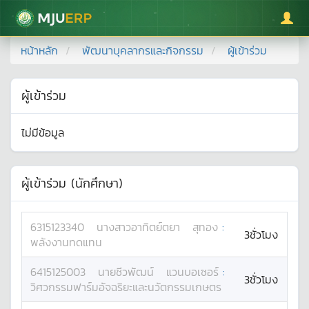
มหาวิทยาลัยแม่โจ้
หน้าหลัก
พัฒนาบุคลากรและกิจกรรม
ผู้เข้าร่วม
ผู้เข้าร่วม
ไม่มีข้อมูล
ผู้เข้าร่วม (นักศึกษา)
6315123340
นางสาว
อาทิตย์ตยา
สุทอง
:
3ชั่วโมง
พลังงานทดแทน
6415125003
นาย
ชีวพัฒน์
แวนบอเซอร์
:
3ชั่วโมง
วิศวกรรมฟาร์มอัจฉริยะและนวัตกรรมเกษตร