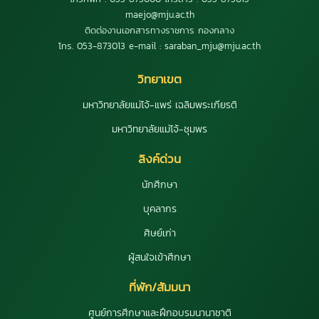
maejo@mju.ac.th
ติดต่องานเอกสารทางราชการ กองกลาง
โทร. 053-873013 e-mail : saraban_mju@mju.ac.th
วิทยาเขต
มหาวิทยาลัยแม่โจ้-แพร่ เฉลิมพระเกียรติ
มหาวิทยาลัยแม่โจ้-ชุมพร
ลิงค์ด่วน
นักศึกษา
บุคลากร
ศิษย์เก่า
ผู้สนใจเข้าศึกษา
ที่พัก/สัมมนา
ศูนย์การศึกษาและฝึกอบรมนานาชาติ