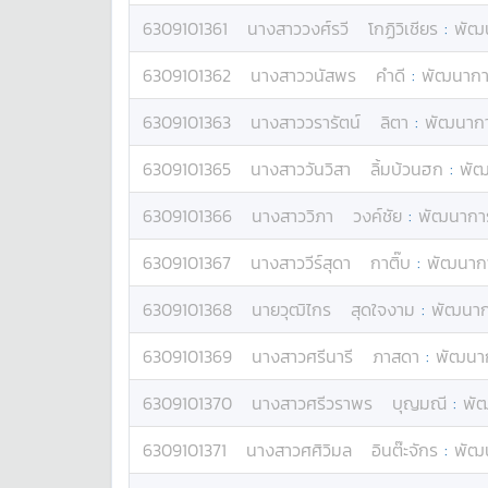
6309101361
นางสาว
วงศ์รวี
โกฏิวิเชียร
:
พัฒน
6309101362
นางสาว
วนัสพร
คำดี
:
พัฒนาการ
6309101363
นางสาว
วรารัตน์
ลิตา
:
พัฒนาการ
6309101365
นางสาว
วันวิสา
ลิ้มบ้วนฮก
:
พัฒ
6309101366
นางสาว
วิภา
วงค์ชัย
:
พัฒนาการ
6309101367
นางสาว
วีร์สุดา
กาติ๊บ
:
พัฒนากา
6309101368
นาย
วุฒิไกร
สุดใจงาม
:
พัฒนากา
6309101369
นางสาว
ศรีนารี
ภาสดา
:
พัฒนาก
6309101370
นางสาว
ศรีวราพร
บุญมณี
:
พัฒ
6309101371
นางสาว
ศศิวิมล
อินต๊ะจักร
:
พัฒน