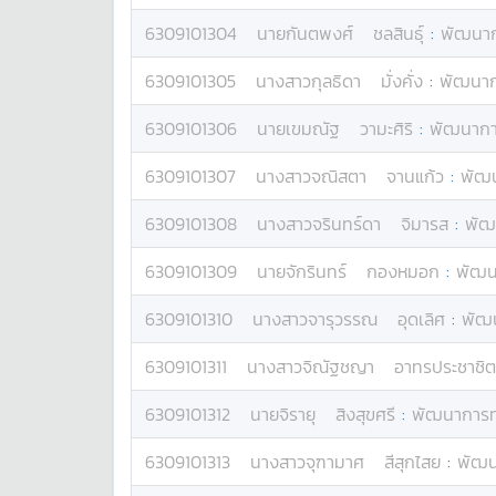
6309101304
นาย
กันตพงศ์
ชลสินธุ์
:
พัฒนาก
6309101305
นางสาว
กุลธิดา
มั่งคั่ง
:
พัฒนากา
6309101306
นาย
เขมณัฐ
วามะศิริ
:
พัฒนาการ
6309101307
นางสาว
จณิสตา
จานแก้ว
:
พัฒน
6309101308
นางสาว
จรินทร์ดา
จิมารส
:
พัฒ
6309101309
นาย
จักรินทร์
กองหมอก
:
พัฒน
6309101310
นางสาว
จารุวรรณ
อุดเลิศ
:
พัฒน
6309101311
นางสาว
จิณัฐชญา
อาทรประชาชิต
6309101312
นาย
จิรายุ
สิงสุขศรี
:
พัฒนาการท่
6309101313
นางสาว
จุฑามาศ
สีสุกไสย
:
พัฒน