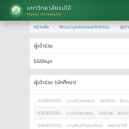
มหาวิทยาลัยแม่โจ้
Maejo University
หน้าหลัก
พัฒนาบุคลากรและกิจกรรม
ผู้เข
ผู้เข้าร่วม
ไม่มีข้อมูล
ผู้เข้าร่วม (นักศึกษา)
6209101350
นางสาว
พรชนก
แตงไทย
:
พัฒน
6309101301
นางสาว
ธวษมน
ดำอำไพ
:
พัฒนา
6309101303
นางสาว
กัญญารัตน์
ไชยวงค์ศรี