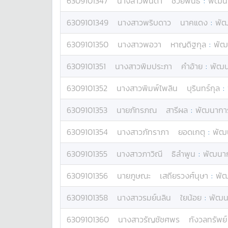
6309101347
นางสาว
พนิดา
ช่วยพันธ์
:
พัฒนา
6309101349
นางสาว
พริบดาว
นาคแดง
:
พัฒ
6309101350
นางสาว
พอวา
หาญดิฐกุล
:
พัฒ
6309101351
นางสาว
พิมประภา
คำอ้าย
:
พัฒน
6309101352
นางสาว
พิมพ์ไพลิน
บุรินทร์กุล
:
6309101353
นาย
ภัทรภณ
สารีผล
:
พัฒนาการ
6309101354
นางสาว
ภัทราภา
ยอดเกตุ
:
พัฒน
6309101355
นางสาว
ภาวิณี
ธิลำพูน
:
พัฒนาก
6309101356
นาย
ภูษณะ
เสถียรวงศ์นุษา
:
พัฒ
6309101358
นางสาว
รมย์นลิน
ใยน้อย
:
พัฒนา
6309101360
นางสาว
รัญชัชศพร
กังวลทรัพย์