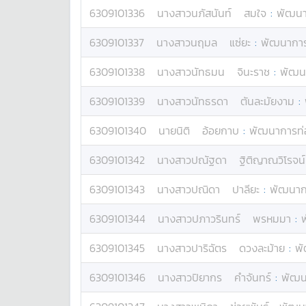
6309101336
นางสาว
นภัสนันท์
สมใจ
:
พัฒนา
6309101337
นางสาว
นฤมล
แซ่ยะ
:
พัฒนาการท
6309101338
นางสาว
นัทธมน
จินะราช
:
พัฒนา
6309101339
นางสาว
นัทธรดา
ตันละมัยงาม
:
6309101340
นาย
นิติ
อ้อยกาบ
:
พัฒนาการท่อ
6309101342
นางสาว
ปณัฐดา
ฐิติญาณวิโรจน์
6309101343
นางสาว
ปณิดา
ปาลียะ
:
พัฒนากา
6309101344
นางสาว
ปภาวรินทร์
พรหมมา
:
6309101345
นางสาว
ปาริฉัตร
ดวงละม้าย
:
พั
6309101346
นางสาว
ปิยากร
คำจันทร์
:
พัฒน