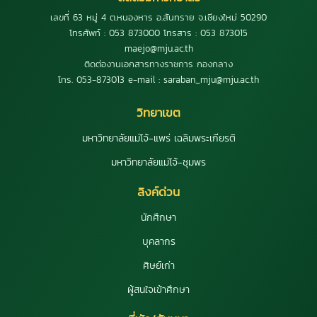
เลขที่ 63 หมู่ 4 ต.หนองหาร อ.สันทราย จ.เชียงใหม่ 50290
โทรศัพท์ : 053 873000 โทรสาร : 053 873015
maejo@mju.ac.th
ติดต่องานเอกสารทางราชการ กองกลาง
โทร. 053-873013 e-mail : saraban_mju@mju.ac.th
วิทยาเขต
มหาวิทยาลัยแม่โจ้-แพร่ เฉลิมพระเกียรติ
มหาวิทยาลัยแม่โจ้-ชุมพร
ลิงค์ด่วน
นักศึกษา
บุคลากร
ศิษย์เก่า
ผู้สนใจเข้าศึกษา