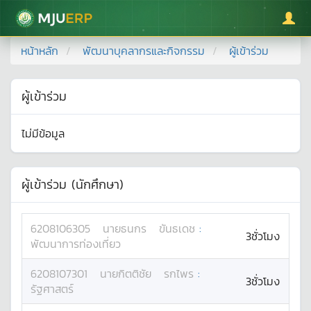
มหาวิทยาลัยแม่โจ้
หน้าหลัก
พัฒนาบุคลากรและกิจกรรม
ผู้เข้าร่วม
ผู้เข้าร่วม
ไม่มีข้อมูล
ผู้เข้าร่วม (นักศึกษา)
6208106305
นาย
ธนกร
ขันธเดช
:
3ชั่วโมง
พัฒนาการท่องเที่ยว
6208107301
นาย
กิตติชัย
รกไพร
:
3ชั่วโมง
รัฐศาสตร์