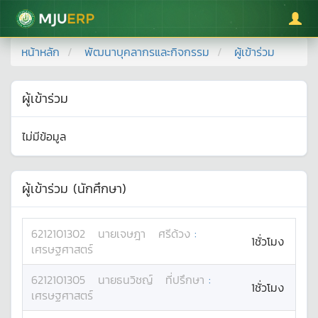
มหาวิทยาลัยแม่โจ้
หน้าหลัก
พัฒนาบุคลากรและกิจกรรม
ผู้เข้าร่วม
ผู้เข้าร่วม
ไม่มีข้อมูล
ผู้เข้าร่วม (นักศึกษา)
6212101302
นาย
เจษฎา
ศรีด้วง
:
1ชั่วโมง
เศรษฐศาสตร์
6212101305
นาย
ธนวิชญ์
ที่ปรึกษา
:
1ชั่วโมง
เศรษฐศาสตร์