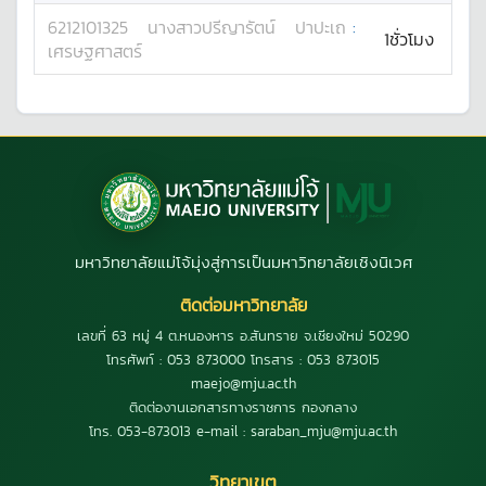
6212101325
นางสาว
ปรีญารัตน์
ปาปะเถ
:
1ชั่วโมง
เศรษฐศาสตร์
มหาวิทยาลัยแม่โจ้มุ่งสู่การเป็นมหาวิทยาลัยเชิงนิเวศ
ติดต่อมหาวิทยาลัย
เลขที่ 63 หมู่ 4 ต.หนองหาร อ.สันทราย จ.เชียงใหม่ 50290
โทรศัพท์ : 053 873000 โทรสาร : 053 873015
maejo@mju.ac.th
ติดต่องานเอกสารทางราชการ กองกลาง
โทร. 053-873013 e-mail : saraban_mju@mju.ac.th
วิทยาเขต