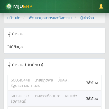
มหาวิทยาลัยแม่โจ้
หน้าหลัก
พัฒนาบุคลากรและกิจกรรม
ผู้เข้าร่วม
ผู้เข้าร่วม
ไม่มีข้อมูล
ผู้เข้าร่วม (นักศึกษา)
6005104411
นาย
อัฏฐพล
มั่นคง
:
3ชั่วโมง
รัฐประศาสนศาสตร์
6105101327
นางสาว
เดือนนภา
เสนแก้ว
:
3ชั่วโมง
รัฐศาสตร์