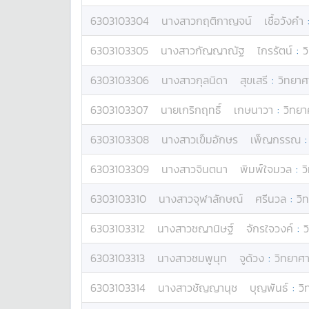
6303103304
นางสาว
กฤติกาญจน์
เชื้อวังคำ
6303103305
นางสาว
กัญญาณัฐ
ไกรรัตน์
:
ว
6303103306
นางสาว
กุลนิดา
สุขเสรี
:
วิทยาศ
6303103307
นาย
เกริกฤทธิ์
เกษนาวา
:
วิทยา
6303103308
นางสาว
เข็มอักษร
เพ็ญกรรณ
6303103309
นางสาว
จินตนา
พิมพ์ใจมวล
:
ว
6303103310
นางสาว
จุฬาลักษณ์
ศรีนวล
:
วิ
6303103312
นางสาว
ชญานิษฐ์
จักรใจวงค์
:
ว
6303103313
นางสาว
ชมพูนุท
จูด้วง
:
วิทยาศ
6303103314
นางสาว
ชัญญานุช
บุญพันธ์
:
วิ