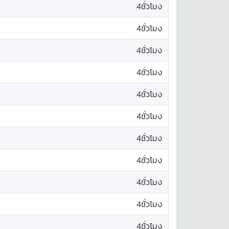
4ชั่วโมง
4ชั่วโมง
4ชั่วโมง
4ชั่วโมง
4ชั่วโมง
4ชั่วโมง
4ชั่วโมง
4ชั่วโมง
4ชั่วโมง
4ชั่วโมง
4ชั่วโมง