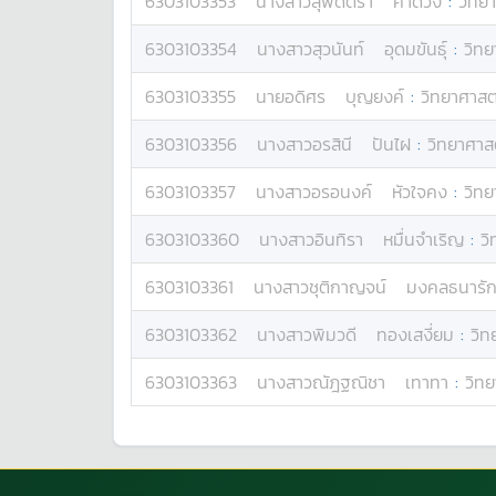
6303103353
นางสาว
สุพัดตรา
คำดวง
:
วิทย
6303103354
นางสาว
สุวนันท์
อุดมขันธุ์
:
วิท
6303103355
นาย
อดิศร
บุญยงค์
:
วิทยาศาสต
6303103356
นางสาว
อรสินี
ปันไฝ
:
วิทยาศาส
6303103357
นางสาว
อรอนงค์
หัวใจคง
:
วิท
6303103360
นางสาว
อินทิรา
หมื่นจำเริญ
:
ว
6303103361
นางสาว
ชุติกาญจน์
มงคลธนารัก
6303103362
นางสาว
พิมวดี
ทองเสงี่ยม
:
วิท
6303103363
นางสาว
ณัฎฐณิชา
เทาทา
:
วิท