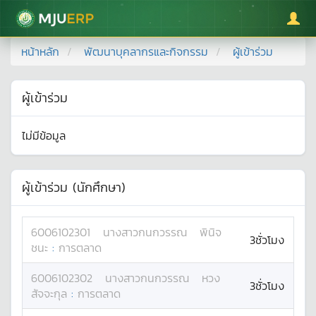
มหาวิทยาลัยแม่โจ้
หน้าหลัก
พัฒนาบุคลากรและกิจกรรม
ผู้เข้าร่วม
ผู้เข้าร่วม
ไม่มีข้อมูล
ผู้เข้าร่วม (นักศึกษา)
6006102301
นางสาว
กนกวรรณ
พินิจ
3ชั่วโมง
ชนะ
:
การตลาด
6006102302
นางสาว
กนกวรรณ
หวง
3ชั่วโมง
สัจจะกุล
:
การตลาด