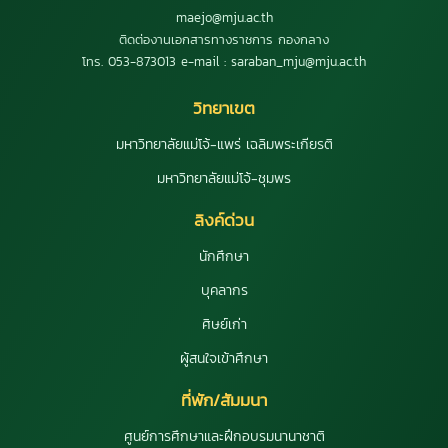
maejo@mju.ac.th
ติดต่องานเอกสารทางราชการ กองกลาง
โทร. 053-873013 e-mail : saraban_mju@mju.ac.th
วิทยาเขต
มหาวิทยาลัยแม่โจ้-แพร่ เฉลิมพระเกียรติ
มหาวิทยาลัยแม่โจ้-ชุมพร
ลิงค์ด่วน
นักศึกษา
บุคลากร
ศิษย์เก่า
ผู้สนใจเข้าศึกษา
ที่พัก/สัมมนา
ศูนย์การศึกษาและฝึกอบรมนานาชาติ