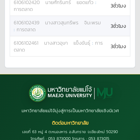
6106102420
นาย
ศักรินทร์
ยอดแก้ว
:
3ชั่วโมง
การตลาด
6106102439
นางสาว
สุนทรีพร
จินะพรม
3ชั่วโมง
:
การตลาด
6106102461
นางสาว
อุษา
แข็งขันธุ์
:
การ
3ชั่วโมง
ตลาด
มหาวิทยาลัยแม่โจ้มุ่งสู่การเป็นมหาวิทยาลัยเชิงนิเวศ
ติดต่อมหาวิทยาลัย
เลขที่ 63 หมู่ 4 ต.หนองหาร อ.สันทราย จ.เชียงใหม่ 50290
โทรศัพท์ : 053 873000 โทรสาร : 053 873015