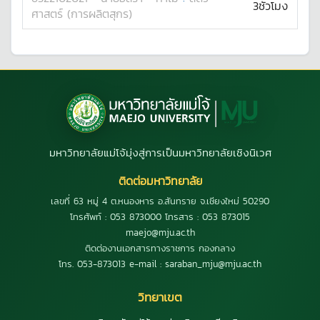
3ชั่วโมง
ศาสตร์ (การผลิตสุกร)
มหาวิทยาลัยแม่โจ้มุ่งสู่การเป็นมหาวิทยาลัยเชิงนิเวศ
ติดต่อมหาวิทยาลัย
เลขที่ 63 หมู่ 4 ต.หนองหาร อ.สันทราย จ.เชียงใหม่ 50290
โทรศัพท์ : 053 873000 โทรสาร : 053 873015
maejo@mju.ac.th
ติดต่องานเอกสารทางราชการ กองกลาง
โทร. 053-873013 e-mail : saraban_mju@mju.ac.th
วิทยาเขต