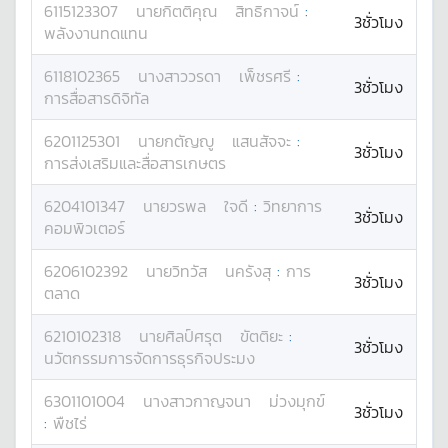
6115123307
นาย
กิตติคุณ
สิทธิกาจน์
:
3ชั่วโมง
พลังงานทดแทน
6118102365
นางสาว
วรดา
เพ็ชรศรี
:
3ชั่วโมง
การสื่อสารดิจิทัล
6201125301
นาย
กตัญญู
แสนสัจจะ
:
3ชั่วโมง
การส่งเสริมและสื่อสารเกษตร
6204101347
นาย
วรพล
ใจดี
:
วิทยาการ
3ชั่วโมง
คอมพิวเตอร์
6206102392
นาย
วิทวัส
นครังสุ
:
การ
3ชั่วโมง
ตลาด
6210102318
นาย
ศิลป์ศรุต
ขัตติยะ
:
3ชั่วโมง
นวัตกรรมการจัดการธุรกิจประมง
6301101004
นางสาว
กาญจนา
ม่วงมุกข์
3ชั่วโมง
:
พืชไร่