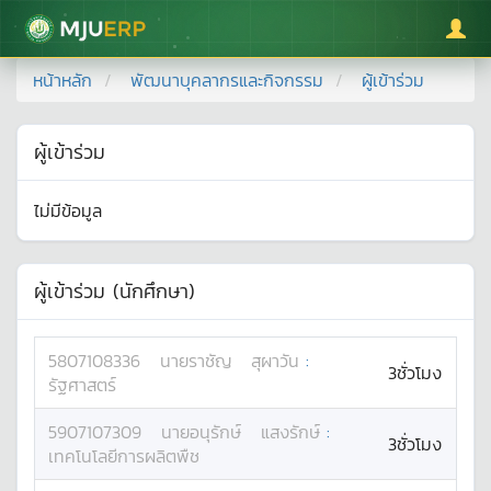
มหาวิทยาลัยแม่โจ้
หน้าหลัก
พัฒนาบุคลากรและกิจกรรม
ผู้เข้าร่วม
ผู้เข้าร่วม
ไม่มีข้อมูล
ผู้เข้าร่วม (นักศึกษา)
5807108336
นาย
ราชัญ
สุผาวัน
:
3ชั่วโมง
รัฐศาสตร์
5907107309
นาย
อนุรักษ์
แสงรักษ์
:
3ชั่วโมง
เทคโนโลยีการผลิตพืช