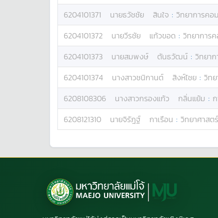
6204101371
นาย
ธวัชชัย
สินใจ
:
วิทยาการคอม
6204101372
นาย
วีรชัย
แก้วขอด
:
วิทยาการค
6204101373
นาย
สมพงษ์
ตันธวัฒน์
:
วิทยาก
6204101374
นางสาว
ชนิกานต์
สิงห์ไชย
:
วิท
6208108306
นางสาว
กรองแก้ว
กลิ่นแย้ม
:
ก
6208121310
นาย
จิรัฎฐ์
กาเรือน
:
วิทยาศาสตร