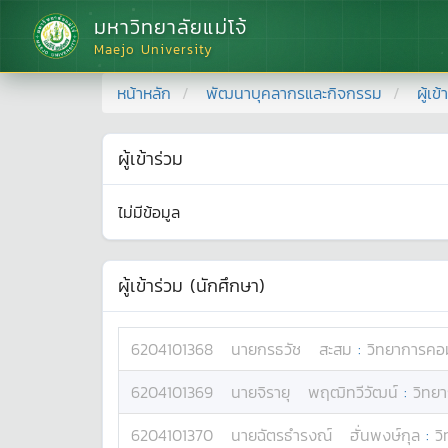
มหาวิทยาลัยแม่โจ้
Maejo University
หน้าหลัก
พัฒนาบุคลากรและกิจกรรม
ผู้เข
ผู้เข้าร่วม
ไม่มีข้อมูล
ผู้เข้าร่วม (นักศึกษา)
6204101368
นาย
กรธวัช
สะสม
:
วิทยาการคอ
6204101369
นาย
จิรายุ
พฤฒิทวีวัฒน์
:
วิทย
6204101370
นาย
ฉัตรธำรงณ์
ฮั่นพงษ์กุล
:
ว