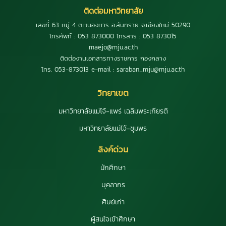
ติดต่อมหาวิทยาลัย
เลขที่ 63 หมู่ 4 ต.หนองหาร อ.สันทราย จ.เชียงใหม่ 50290
โทรศัพท์ : 053 873000 โทรสาร : 053 873015
maejo@mju.ac.th
ติดต่องานเอกสารทางราชการ กองกลาง
โทร. 053-873013 e-mail : saraban_mju@mju.ac.th
วิทยาเขต
มหาวิทยาลัยแม่โจ้-แพร่ เฉลิมพระเกียรติ
มหาวิทยาลัยแม่โจ้-ชุมพร
ลิงค์ด่วน
นักศึกษา
บุคลากร
ศิษย์เก่า
ผู้สนใจเข้าศึกษา