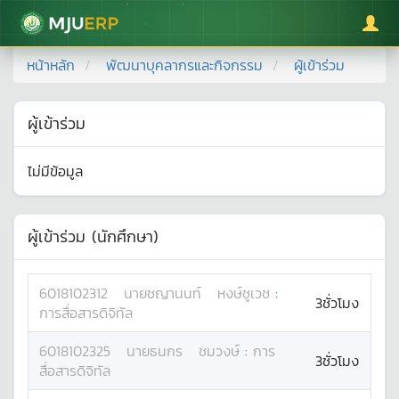
มหาวิทยาลัยแม่โจ้
หน้าหลัก
พัฒนาบุคลากรและกิจกรรม
ผู้เข้าร่วม
ผู้เข้าร่วม
ไม่มีข้อมูล
ผู้เข้าร่วม (นักศึกษา)
6018102312
นาย
ชญานนท์
หงษ์ชูเวช
:
3ชั่วโมง
การสื่อสารดิจิทัล
6018102325
นาย
ธนกร
ชมวงษ์
:
การ
3ชั่วโมง
สื่อสารดิจิทัล