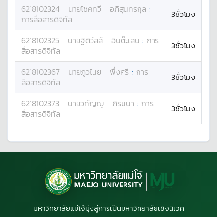
6218102324
นาย
โชคทวี
อภิสุนทรกุล
:
3ชั่วโมง
การสื่อสารดิจิทัล
6218102325
นาย
ฐิติวัสส์
อินต๊ะเสน
:
การ
3ชั่วโมง
สื่อสารดิจิทัล
6218102367
นาย
ภูวไนย
พึ่งศรี
:
การ
3ชั่วโมง
สื่อสารดิจิทัล
6218102373
นาย
วทัญญู
ภิรมนา
:
การ
3ชั่วโมง
สื่อสารดิจิทัล
มหาวิทยาลัยแม่โจ้มุ่งสู่การเป็นมหาวิทยาลัยเชิงนิเวศ